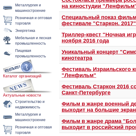
Состоялась премьера рос
Металлургия и
на киностудии "Ленфильм
машиностроение
Специальный показ фильм
Розничная и оптовая
торговля
фестивале "Старкон. 2017"
Энергетика
Триллер-квест "Ночная игра"
Мебельная и лесная
ноября 2016 года
промышленность
Пищевая
Уникальный концерт "Сим
промышленность
кинотеатра
Фестиваль Израильского к
"Ленфильм"
Каталог организаций
Фестиваль Старкон 2016 с
Санкт-Петербурге
Актуальные новости
Строительство и
Фильм в жанре военный де
недвижимость
выходит на большие экра
Металлургия и
машиностроение
Фильм в жанре драма "Боль
Розничная и оптовая
выходит в российский про
торговля