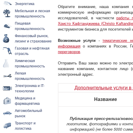
Энергетика
Обратите внимание, наша компания п
Мебельная и лесная
коммерческую информацию организац
промышленность
исследователей, в частности
работы 
Пищевая
Христо Кафтанджиева (Christo Kaftandjie
промышленность
инструментом бизнеса для посетителей и
Финансовый рынок,
Возможные услуги
-
тематические н
лизинг и страхование
информация
о компаниях в России, Ге
Газовая и нефтяная
переговоров
.
отрасль
Химическая
Отправить Ваш заказ можно по электр
промышленность
название компании, контактное лицо 
Легкая
электронный адрес.
промышленность
Электроника и IT-
Дополнительные услуги в
технологии
Медицина и
Название
фармацевтика
Автомобильный
рынок
Публикация пресс-релиза/ново
Транспорт и
логотипом, фотографиями и конт
логистика
информацией (не более 5000 симв