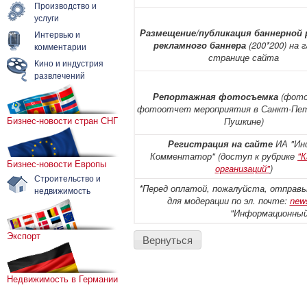
Производство и
услуги
Размещение/публикация баннерной 
Интервью и
рекламного баннера
(200*200) на 
комментарии
странице сайта
Кино и индустрия
развлечений
Репортажная фотосъемка
(фото
фотоотчет мероприятия в Санкт-Пет
Бизнес-новости стран СНГ
Пушкине)
Регистрация на сайте
ИА "Ин
Комментатор" (доступ к рубрике
"
Бизнес-новости Европы
организаций"
)
Строительство и
*
Перед оплатой, пожалуйста, отправ
недвижимость
для модерации по эл. почте:
new
"Информационный
Экспорт
Вернуться
Недвижимость в Германии