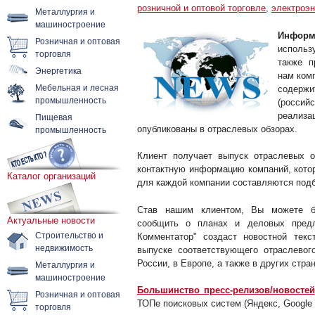
розничной и оптовой торговле
,
электроэн
Металлургия и
машиностроение
Информ
Розничная и оптовая
использ
торговля
также п
Энергетика
нам ком
Мебельная и лесная
содержи
промышленность
(россий
реализ
Пищевая
промышленность
опубликованы в отраслевых обзорах.
Клиент получает выпуск отраслевых 
контактную информацию компаний, кото
Каталог организаций
для каждой компании составляются подб
Став нашим клиентом, Вы можете бе
Актуальные новости
сообщить о планах и деловых предл
Строительство и
Комментатор" создаст новостной тек
недвижимость
выпуске соответствующего отраслевог
России, в Европе, а также в других стра
Металлургия и
машиностроение
Большинство пресс-релизов/новостей
Розничная и оптовая
ТОПе поисковых систем (Яндекс, Google и
торговля