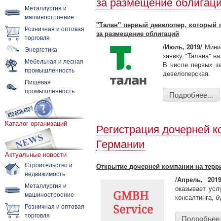
за размещение облигац
Металлургия и
машиностроение
"Талан" первый девелопер, который 
Розничная и оптовая
за размещение облигаций
торговля
/Июль, 2019/
Минис
Энергетика
заявку "Талана" н
Мебельная и лесная
В числе первых за
промышленность
девелоперская.
Пищевая
промышленность
Подробнее...
Каталог организаций
Регистрация дочерней к
Германии
Актуальные новости
Строительство и
Открытие дочерней компании на терр
недвижимость
/Апрель, 20
Металлургия и
оказывает усл
машиностроение
консалтинга, б
Розничная и оптовая
торговля
Подробнее.