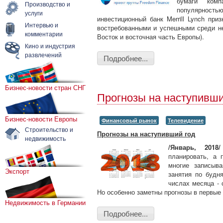
бумаги комп
Производство и
популярностью
услуги
инвестиционный банк Merrill Lynch при
Интервью и
востребованными и успешными среди 
комментарии
Восток и восточная часть Европы).
Кино и индустрия
развлечений
Подробнее...
Бизнес-новости стран СНГ
Прогнозы на наступивши
Бизнес-новости Европы
Финансовый рынок
Телевидение
Строительство и
Прогнозы на наступивший год
недвижимость
/Январь, 2018/
планировать, а 
многие записыва
Экспорт
занятия по будн
числах месяца - 
Но особенно заметны прогнозы в первые 
Недвижимость в Германии
Подробнее...