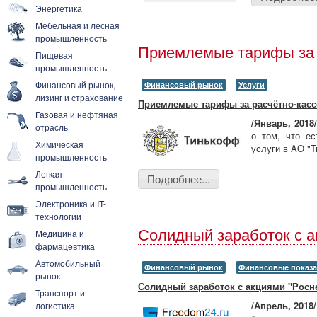
Энергетика
Мебельная и лесная
промышленность
Приемлемые тарифы за 
Пищевая
промышленность
Финансовый рынок,
Финансовый рынок
Услуги
лизинг и страхование
Приемлемые тарифы за расчётно-касс
Газовая и нефтяная
/Январь, 2018/
отрасль
о том, что е
Химическая
услуги в AO "
промышленность
Легкая
Подробнее...
промышленность
Электроника и IT-
технологии
Солидный заработок с а
Медицина и
фармацевтика
Автомобильный
Финансовый рынок
Финансовые показа
рынок
Солидный заработок с акциями "Росн
Транспорт и
/Апрель, 2018
логистика