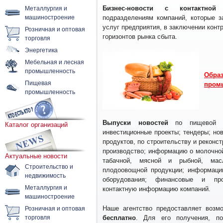
Металлургия и
Бизнес-новости с контактной
машиностроение
подразделениям компаний, которые 
услуг предприятия, в заключении конт
Розничная и оптовая
горизонтов рынка сбыта.
торговля
Энергетика
Мебельная и лесная
промышленность
Обра
Пищевая
пром
промышленность
Выпуски новостей
по пищевой 
Каталог организаций
инвестиционные проекты; тендеры; но
продуктов, по строительству и реконс
производство; информацию о молочной
Актуальные новости
табачной, мясной и рыбной, мас
Строительство и
плодоовощной продукции; информаци
недвижимость
оборудования; финансовые и про
Металлургия и
контактную информацию компаний.
машиностроение
Розничная и оптовая
Наше агентство предоставляет возм
торговля
бесплатно
. Для его получения, по