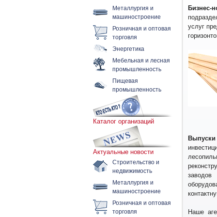
Металлургия и
Бизнес
машиностроение
подразде
услуг пре
Розничная и оптовая
горизонто
торговля
Энергетика
Мебельная и лесная
промышленность
Пищевая
промышленность
Каталог организаций
Выпуски
инвести
Актуальные новости
лесопил
Строительство и
реконстр
недвижимость
заводов 
Металлургия и
оборудо
машиностроение
контактн
Розничная и оптовая
торговля
Наше аге