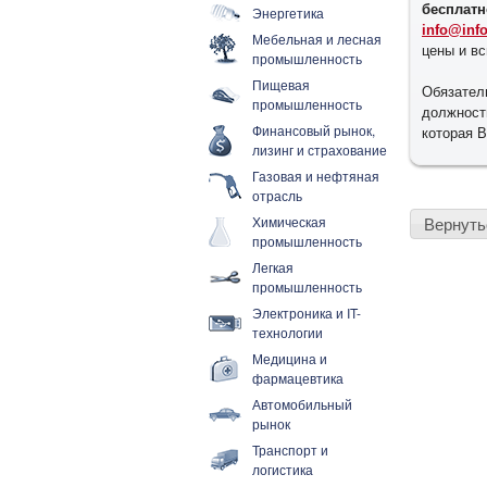
бесплатн
Энергетика
info@inf
Мебельная и лесная
цены и в
промышленность
Пищевая
Обязател
промышленность
должност
Финансовый рынок,
которая В
лизинг и страхование
Газовая и нефтяная
отрасль
Химическая
Вернуть
промышленность
Легкая
промышленность
Электроника и IT-
технологии
Медицина и
фармацевтика
Автомобильный
рынок
Транспорт и
логистика