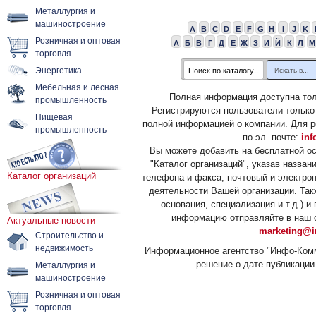
Металлургия и
машиностроение
A
B
C
D
E
F
G
H
I
J
K
Розничная и оптовая
А
Б
В
Г
Д
Е
Ж
З
И
Й
К
Л
М
торговля
Энергетика
Мебельная и лесная
Полная информация доступна тол
промышленность
Регистрируются пользователи только
Пищевая
полной информацией о компании. Для р
промышленность
по эл. почте:
inf
Вы можете добавить на бесплатной о
"Каталог организаций", указав назван
Каталог организаций
телефона и факса, почтовый и электрон
деятельности Вашей организации. Так
основания, специализация и т.д.) 
информацию отправляйте в наш о
Актуальные новости
marketing@i
Строительство и
недвижимость
Информационное агентство "Инфо-Комм
решение о дате публикации 
Металлургия и
машиностроение
Розничная и оптовая
торговля