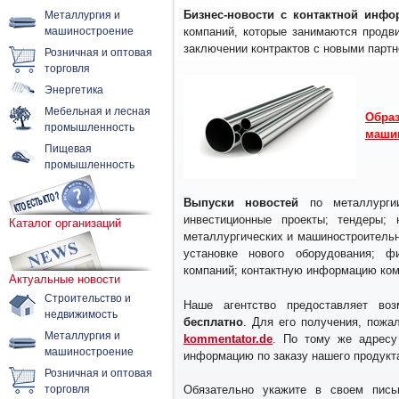
Металлургия и
Бизнес-новости с контактной инфо
машиностроение
компаний, которые занимаются продв
заключении контрактов с новыми партн
Розничная и оптовая
торговля
Энергетика
Мебельная и лесная
Обра
промышленность
маши
Пищевая
промышленность
Выпуски новостей
по металлурги
инвестиционные проекты; тендеры; 
Каталог организаций
металлургических и машиностроитель
установке нового оборудования; ф
компаний; контактную информацию ком
Актуальные новости
Строительство и
Наше агентство предоставляет воз
недвижимость
бесплатно
. Для его получения, пожа
Металлургия и
kommentator.de
. По тому же адрес
машиностроение
информацию по заказу нашего продукт
Розничная и оптовая
торговля
Обязательно укажите в своем письм