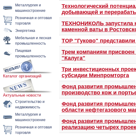
Металлургия и
Технологический потенциа
машиностроение
добывающей и перерабат
Розничная и оптовая
торговля
ТЕХНОНИКОЛЬ запустила н
каменной ваты в Ростовск
Энергетика
Мебельная и лесная
ТОР "Гуково" представили
промышленность
Пищевая
Трем компаниям присвоен 
промышленность
"Калуга"
Три инвестиционных проек
субсидии Минпромторга
Каталог организаций
Фонд развития промышлен
производство кож и порть
Актуальные новости
Строительство и
Фонд развития промышлен
недвижимость
области нефтегазового м
Металлургия и
машиностроение
Фонд развития промышлен
Розничная и оптовая
реализацию четырех прое
торговля