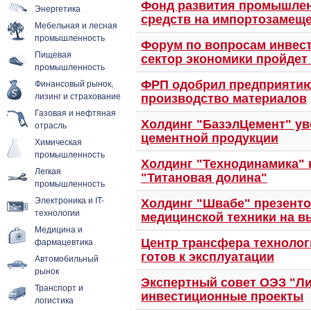
Фонд развития промышлен
Энергетика
средств на импортозамещ
Мебельная и лесная
промышленность
Форум по вопросам инвес
Пищевая
сектор экономики пройдет
промышленность
Финансовый рынок,
ФРП одобрил предприятию
лизинг и страхование
производство материалов
Газовая и нефтяная
Холдинг "БазэлЦемент" у
отрасль
цементной продукции
Химическая
промышленность
Холдинг "Технодинамика" 
Легкая
"Титановая долина"
промышленность
Электроника и IT-
Холдинг "Швабе" презент
технологии
медицинской техники на в
Медицина и
фармацевтика
Центр трансфера технолог
готов к эксплуатации
Автомобильный
рынок
Экспертный совет ОЭЗ "Л
Транспорт и
инвестиционные проекты
логистика