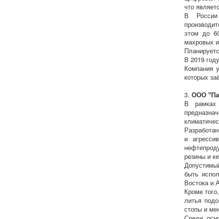
что являет
В России
производит
этом до 6
махровых и
Планируетс
В 2019 год
Компания у
которых за
3.
ООО "Па
В рамках 
предназн
климатичес
Разработан
и агресси
нефтепроду
резины и к
Допустимый
быть испол
Востока и А
Кроме того
литья под
стопы и ме
Среди осн