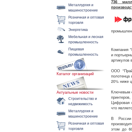
736 мил
Металлургия и
производс
машиностроение
Розничная и оптовая
торговля
Энергетика
промышлен
Мебельная и лесная
промышленность
Пищевая
Компания "
промышленность
и портьерн
артикулов 
ООО "Прай
Каталог организаций
полотенца 
20% ниже ц
Ключевым о
Актуальные новости
принтеров,
Строительство и
Цифровая п
недвижимость
что являет
Металлургия и
машиностроение
В России
Розничная и оптовая
производит
торговля
этом до 6