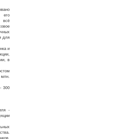
овано
с его
я всё
совое
очных
и для
нка и
кции,
ми, в
остом
 млн.
- 300
иля -
укции
льных
ства.
нков,