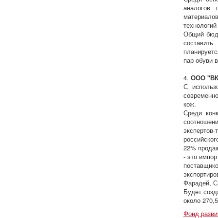
аналогов 
материалов
технологий
Общий бюдж
составить
планируетс
пар обуви в
4.
ООО "ВК
С использ
современн
кож.
Среди кон
соотношен
экспертов
российског
22% продаж
- это импо
поставщик
экспортиро
Фарадей, С
Будет созд
около 270,
Фонд разв