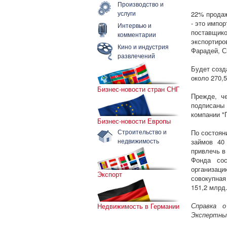
Производство и
услуги
22% продаж
- это импо
Интервью и
поставщик
комментарии
экспортиро
Кино и индустрия
Фарадей, С
развлечений
Будет созд
около 270,
Бизнес-новости стран СНГ
Прежде, ч
подписаны
компании "
Бизнес-новости Европы
Строительство и
По состоян
недвижимость
займов 40
привлечь в
Фонда сос
организаци
Экспорт
совокупна
151,2 млрд.
Справка о
Недвижимость в Германии
Экспертны