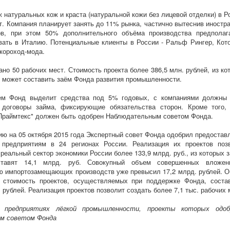
 натуральных кож и краста (натуральной кожи без лицевой отделки) в Р
рт. Компания планирует занять до 11% рынка, частично вытеснив иностр
ов, при этом 50% дополнительного объёма производства предполаг
вать в Италию. Потенциальные клиенты в России - Ральф Рингер, Кот
короход-мода.
ано 50 рабочих мест. Стоимость проекта более 386,5 млн. рублей, из ко
5 может составить заём Фонда развития промышленности.
ем Фонд выделит средства под 5% годовых, с компаниями должны
 договоры займа, фиксирующие обязательства сторон. Кроме того,
Праймтекс" должен быть одобрен Наблюдательным советом Фонда.
ию на 05 октября 2015 года Экспертный совет Фонда одобрил предостав
 предприятиям в 24 регионах России. Реализация их проектов поз
 реальный сектор экономики России более 133,9 млрд. руб., из которых 
тавят 14,1 млрд. руб. Совокупный объем совершенных вложен
ю импортозамещающих производств уже превысил 17,2 млрд. рублей. 
я стоимость проектов, осуществляемых при поддержке Фонда, соста
 рублей. Реализация проектов позволит создать более 7,1 тыс. рабочих 
 предприятиях лёгкой промышленности, проекты которых одоб
м советом Фонда