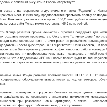
зделий с печатным рисунком в России отсутствует.
я создать на территории индустриального парка "Родники" в Ивано
0 рабочих мест. В 2019 году предполагается превысить планку по прода
блей. Компания уже вложила в проект 136,2 млн. рублей и инвестируе
, из которых заём Фонда может составить 465,5 млн. рублей.
сть Фонда развития промышленности - огромная поддержка для комп
х создание нового производства. Отсутствие "длинных денег" по раз
всегда были ключевым препятствием развития российских производител
едседатель Совета директоров ООО "Праймтекс" Юрий Яблоков, - В про
 проекта мы были приятно удивлены эффективностью работы команды 
организованности и профессионализму может позавидовать любой росси
верены, что с поддержкой ФРП наш новый проект будет не только успе
т началом серьезного вытеснения импортной продукции из этого сег
ованием займа Фонда развития промышленности ООО "ВКП ЛТ" план
а современном оборудовании выпуск новых артикулов велюров, обув
кож.
курентных преимуществ продукции большая палитра цветов, оптима
ие цена/качество по сравнению с аналогами, привлечение междунар
-технологов при разработке новых артикулов, а также - использо
о сырья, что фиксирует рублёвые цены для покупателей.