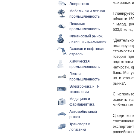
махровых и
Энергетика
Мебельная и лесная
Планируетс
промышленность
области 16
Пищевая
1 млрд. ру
промышленность
533,5 млн.
Финансовый рынок,
"Деятельно
лизинг и страхование
планирующи
Газовая и нефтяная
стоимости 
отрасль
говорит пр
Химическая
подготовки
промышленность
четкости, 
банк. Мы у
Легкая
но и стане
промышленность
рынка".
Электроника и IT-
технологии
С использ
Медицина и
освоить н
фармацевтика
мебельных 
Автомобильный
Среди кон
рынок
соотношен
Транспорт и
экспертов
логистика
российског