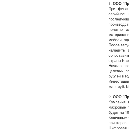
1.
ООО "Пр
При финан
серийное 
последующ
производст
полотно и
материалов
мебели, од
После запу
наладить 
сопоставим
страны Евр
Начало пр
целевых по
рублей в го
Инвестиции
млн. руб. 
2.
ООО "Пр
Компания 
махровые п
будет на 1
Ключевым о
принтеров,
Цифровая п