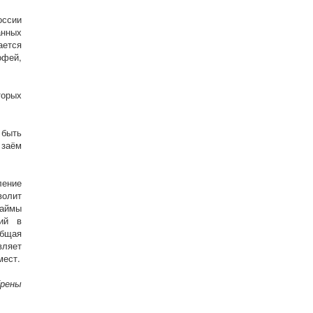
оссии
анных
ается
офей,
торых
 быть
 заём
ление
волит
займы
ий в
Общая
вляет
мест.
рены