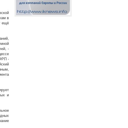
вской
жам в
т ещё
аний,
умной
ей, -
цессе
ФРП -
йский
шным,
мента
ирует
ных и
льное
одных
вание