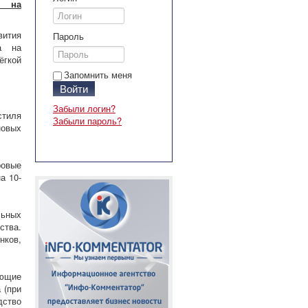
и на
ития
Пароль
а на
гкой
Запомнить меня
Войти
Забыли логин?
стиля
Забыли пароль?
новых
ровые
а 10-
льных
ства.
нков,
ющие
 (при
дство