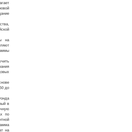
агает
новой
ание
ства,
ской
мы на
оляют
раммы
учить
вания
довых
снове
50 до
Фонда
рый в
очную
ах по
нтной
рамма
ат на