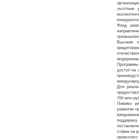
организац
льготные 
высокоте
конкуренто
Фонд разв
направле
промышленн
Высокие п
кредитован
отечествен
модернизац
Программы
доступ на 
производс
международ
Для реали
предоставл
700 млн ру
Помимо ре
развития п
ежедневно
поддержку
постановл
ставки на 
проектного