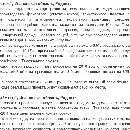
отекс", Ивановская область, Родники
совой поддержке Фонда развития промышленности будет организ
производство флисового (синтетического) трикотажного полотна 
ей отделкой и изготовлением текстильной продукции. Сегодн
во полотна подобного качества находится за пределами России. Фли
спользуется для изготовления покрывал, пледов, одеял, подклад
, спортивной одежды, детских вещей, а также при производстве обивк
ежды для домашних животных, игрушек.
ска производства компания планирует занять около 6,5% российского ры
экспорт до 15-17% произведённой предприятием текстильной проду
ой по качеству и потребительским свойствам с зарубежными аналога
опейского и Таможенного союзов.
одаж первой продукции запланировано на 2016 год с постепенным р
казателей объема производства до 3,6 млн. погонных метров на 825
д.
 в проект составят 428,5 млн. руб., из которых льготный заём Фонда 
В ходе реализации проекта будут созданы 63 рабочих места.
аймтекс", Ивановская область, Родники
в рамках проекта планирует выпускать предметы домашнего текст
олотенца и простыни, а также портьерные ткани. При этом цена прод
0-20% ниже цены аналогичной импортной.
тличием от других проектов является использование цифровых тексти
 которые позволяют производить любые рисунки фотографического каче
ечать позволяет создавать и поддерживать коллекцию из сотен рису