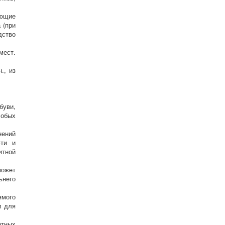
ющие
 (при
дство
мест.
., из
буви,
обых
нений
фти и
итной
может
ьнего
ямого
и для
ртных