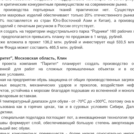
ся критическим конкурентным преимуществом на современном рынке.
 производства портьерных тканей практически нет. Существу
ели махровых изделий обеспечивают только 20% отечественного рынка
0% поставляется из стран Юго-Восточной Азии и Китая), а произво
зделий с печатным рисунком в России отсутствует.
я создать на территории индустриального парка "Родники" 160 рабочих 
у предполагается превысить планку по продажам в 1 млрд. рублей.
же вложила в проект 136,2 млн. рублей и инвестирует ещё 533,5 млн
ём Фонда может составить 465,5 млн. рублей.
ритет", Московская область, Клин
проекта компания "Паритет" планирует создать производство о
аченной для работ на сложных промышленных объектах и в ос
ких условиях.
ная на предприятии обувь защищена от общих производственных загряз
вных веществ, механических ударов и проколов, воздействия не
ктов, устойчива к морозам благодаря подошвам из вспененной и монол
евларовым вставкам.
 температурный диапазон для обуви - от -70ºС до +300ºС, поэтому она 
ьзована как в горячих цехах, так и в суровых условиях Сибири, Дал
рктики.
, специальная подкладка поглощает пот, а инновационная технология пр
ошвы формирует слой, обеспечивающий большую степень амортизаци
ньший вес обуви.
овных конкурентных преимуществ - более низкая относительно импо