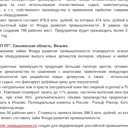
цена за счет использования отечественных сырья, комплектую
, в т.ч. собственного производства и применения наиболее соврем
 и оборудования.
ет проекта составит 678,9 млн. рублей, из которых 474 млн. рублей 
 льготный заём от Фонда развития промышленности. В рамках пр
я создание 795 рабочих мест. Предприятие будет производить более 2
 год.
П ЛТ", Смоленская область, Вязьма
ованием займа Фонда развития промышленности планируется освои
ом оборудовании выпуск новых артикулов велюров, обувных и мебе
курентных преимуществ продукции большая палитра цветов, оптима
ие цена/качество по сравнению с аналогами, привлечение междунар
-технологов при разработке новых артикулов, а также - использо
о сырья, что фиксирует рублёвые цены для покупателей.
 натуральных кож и краста (натуральной кожи без лицевой отделки) в Р
рт. Компания планирует занять до 11% рынка, частично вытеснив иностр
ов, при этом 50% дополнительного объёма производства предполаг
вать в Италию. Потенциальные клиенты в России - Ральф Рингер, Кот
короход-мода.
ано 50 рабочих мест. Стоимость проекта более 386,5 млн. рублей, из ко
5 может составить заём Фонда развития промышленности.
ития промышленности
создан для модернизации российской промышленн