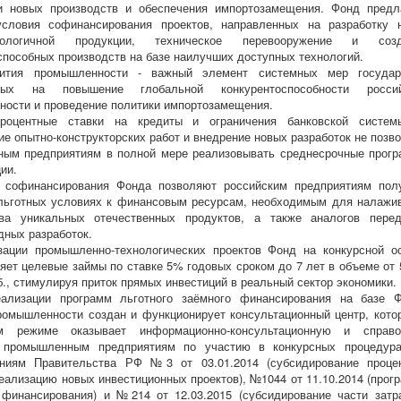
ии новых производств и обеспечения импортозамещения. Фонд предл
условия софинансирования проектов, направленных на разработку 
хнологичной продукции, техническое перевооружение и созд
способных производств на базе наилучших доступных технологий.
ития промышленности - важный элемент системных мер государ
нных на повышение глобальной конкурентоспособности россий
ости и проведение политики импортозамещения.
роцентные ставки на кредиты и ограничения банковской систе
ие опытно-конструкторских работ и внедрение новых разработок не позв
ным предприятиям в полной мере реализовывать среднесрочные прог
ии.
 софинансирования Фонда позволяют российским предприятиям пол
льготных условиях к финансовым ресурсам, необходимым для налажи
тва уникальных отечественных продуктов, а также аналогов пере
ных разработок.
зации промышленно-технологических проектов Фонд на конкурсной о
яет целевые займы по ставке 5% годовых сроком до 7 лет в объеме от 
б., стимулируя приток прямых инвестиций в реальный сектор экономики.
ализации программ льготного заёмного финансирования на базе 
ромышленности создан и функционирует консультационный центр, кото
м режиме оказывает информационно-консультационную и справ
 промышленным предприятиям по участию в конкурсных процедур
ениям Правительства РФ №3 от 03.01.2014 (субсидирование проце
реализацию новых инвестиционных проектов), №1044 от 11.10.2014 (прог
 финансирования) и №214 от 12.03.2015 (субсидирование части затр