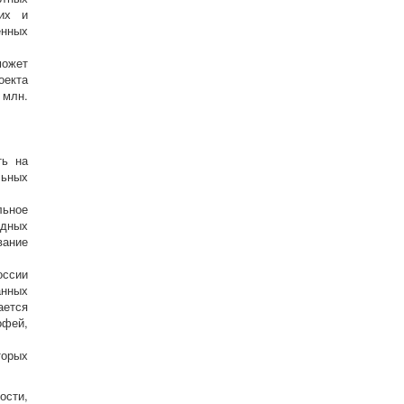
щих и
енных
может
оекта
 млн.
ть на
льных
льное
одных
вание
оссии
анных
ается
офей,
торых
ости,