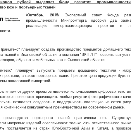
лионов рублей выделяет Фонд развития промышленност
тво кож и портьерных тканей
/Октябрь, 2015/
Экспертный совет Фонда разв
промышленности Минпромторга одобрил два займ
реализацию импортозамещающих проектов в лё
ности.
Праймтекс" планирует создать производство предметов домашнего тек
ых тканей в Ивановской области, а компания "ВКП ЛТ" - освоить выпуск 
велюров, обувных и мебельных кож в Смоленской области.
мтекс" планирует выпускать предметы домашнего текстиля - мах
и простыни, а также портьерные ткани. При этом цена продукции будет н
ены аналогичной импортной.
тличием от других проектов является использование цифровых тексти
 которые позволяют производить любые рисунки фотографического каче
ечать позволяет создавать и поддерживать коллекцию из сотен рису
ся критическим конкурентным преимуществом на современном рынке.
 производства портьерных тканей практически нет. Существу
ели махровых изделий обеспечивают только 20% отечественного рынка
0% поставляется из стран Юго-Восточной Азии и Китая), а произво