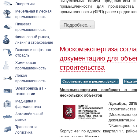
выпускаемых самим предприятием и 
Энергетика
промышленности для производства
Мебельная и лесная
промышленности (ФРП) ранее предостави
промышленность
Пищевая
Подробнее...
промышленность
Финансовый рынок,
лизинг и страхование
Москомэкспертиза согл
Газовая и нефтяная
отрасль
документацию для объек
Химическая
строительства
промышленность
Легкая
промышленность
Строительство и реконструкция
Недвиж
Электроника и IT-
Москомэкспертиза сообщает о со
технологии
нескольких объектов
Медицина и
/Декабрь, 2018
фармацевтика
строительств
Автомобильный
(Москомэкспе
рынок
документации
"Жилищное ст
Транспорт и
Корпус 4в" по адресу: квартал 17, рай
логистика
округ города Москвы.