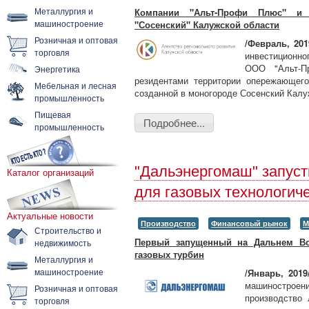
Металлургия и
Компании "Альт-Профи Плюс" и 
машиностроение
"Сосенский" Калужской области
Розничная и оптовая
/Февраль, 201
торговля
инвестиционно
ООО "Альт-П
Энергетика
резидентами территории опережающего
Мебельная и лесная
созданной в моногороде Сосенский Калу
промышленность
Пищевая
Подробнее...
промышленность
"Дальэнергомаш" запуст
Каталог организаций
для газовых технологич
Актуальные новости
Производство
Финансовый рынок
М
Строительство и
Первый запущенный на Дальнем Во
недвижимость
газовых турбин
Металлургия и
машиностроение
/Январь, 2019
машиностроени
Розничная и оптовая
производство 
торговля