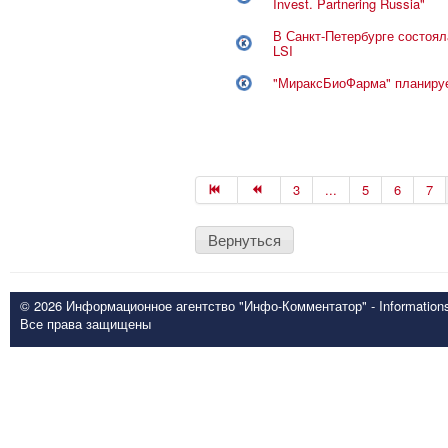
Invest. Partnering Russia"
В Санкт-Петербурге состоя
LSI
"МираксБиоФарма" планируе
3
...
5
6
7
Вернуться
© 2026 Информационное агентство "Инфо-Комментатор" - Informationsd
Все права защищены