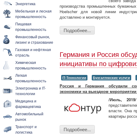
своего завода
Энергетика
производства промышленных бумажных 
Мебельная и лесная
Hoelscher для новой линии индустр
промышленность
доставлено и монтируется.
Пищевая
промышленность
Подробнее...
Финансовый рынок,
лизинг и страхование
Газовая и нефтяная
Германия и Россия обсу
отрасль
Химическая
инициативы по цифрови
промышленность
Легкая
IT-Технологии
Бухгалтерские услуги
промышленность
Россия и Германия обсудили со
Электроника и IT-
экономики на выездном мероприятии 
технологии
/Июль, 2019/
Медицина и
представителе
фармацевтика
власти. Она п
Автомобильный
квартиры росс
рынок
Транспорт и
Подробнее...
логистика