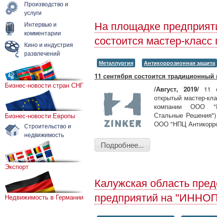
Производство и
услуги
Интервью и
На площадке предприят
комментарии
состоится мастер-класс
Кино и индустрия
развлечений
Металлургия
Антикоррозионная защита
11 сентября состоится традиционный 
Бизнес-новости стран СНГ
/Август
, 2019/
11 с
открытый мастер-кла
компании ООО "Б
Стальные Решения")
Бизнес-новости Европы
ООО "НПЦ Антикорроз
Строительство и
недвижимость
Подробнее...
Экспорт
Калужская область пред
предприятий на "ИННО
Недвижимость в Германии