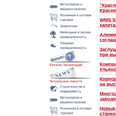
Металлургия и
"Красн
машиностроение
Красно
Розничная и оптовая
торговля
WMS Si
капита
Энергетика
Мебельная и лесная
Алюмин
промышленность
соглаш
Пищевая
промышленность
Заглуш
при в
Компан
Каталог организаций
Ульяно
Корпор
Актуальные новости
на выс
Строительство и
недвижимость
Многоц
Металлургия и
заводе
машиностроение
Розничная и оптовая
Новые
торговля
станко