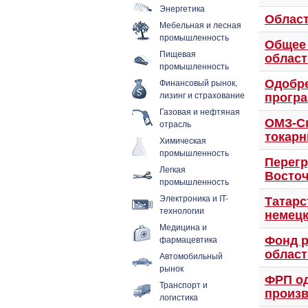
Энергетика
Облас
Мебельная и лесная
промышленность
Общее 
Пищевая
област
промышленность
Финансовый рынок,
Одобре
лизинг и страхование
прогр
Газовая и нефтяная
ОМЗ-Сп
отрасль
токарн
Химическая
промышленность
Перегр
Легкая
Восто
промышленность
Электроника и IT-
Татарс
технологии
немецк
Медицина и
фармацевтика
Фонд р
област
Автомобильный
рынок
ФРП од
Транспорт и
произв
логистика