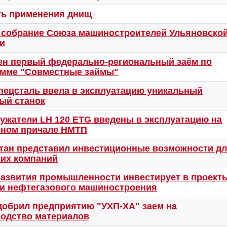
ть применения днищ
собрание Союза машиностроителей Ульяновско
и
н первый федерально-региональный заём по
амме "Совместные займы"
ецсталь ввела в эксплуатацию уникальный
ый станок
ужатели LH 120 ETG введены в эксплуатацию на
чном причале НМТП
тан представил инвестиционные возможности д
их компаний
азвития промышленности инвестирует в проект
и нефтегазового машиностроения
обрил предприятию "УХП-ХА" заем на
одство материалов