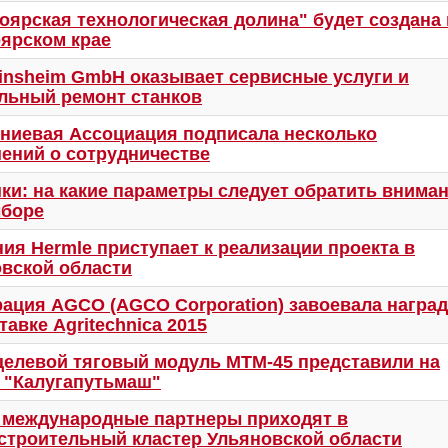
оярская технологическая долина" будет создана 
ярском крае
nsheim GmbH оказывает сервисные услуги и
льный ремонт станков
иевая Ассоциация подписала несколько
ений о сотрудничестве
ки: на какие параметры следует обратить внима
ыборе
ия Hermle приступает к реализации проекта в
вской области
ация AGCO (AGCO Corporation) завоевала награ
тавке Agritechnica 2015
елевой тяговый модуль МТМ-45 представили на
 "Калугапутьмаш"
 международные партнеры приходят в
строительный кластер Ульяновской области