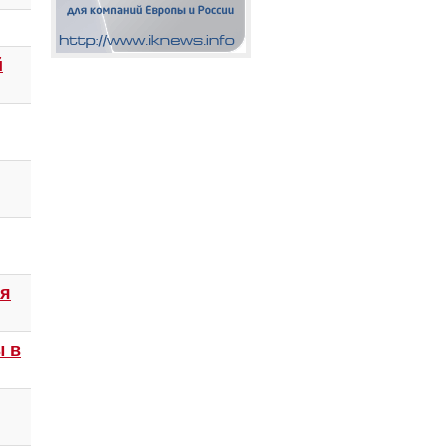
й
ля
ы в