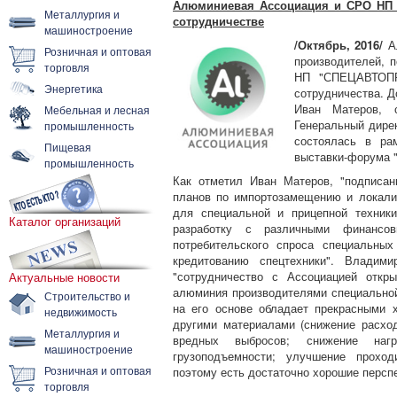
Алюминиевая Ассоциация и СРО НП
Металлургия и
сотрудничестве
машиностроение
/Октябрь, 2016/
Ал
Розничная и оптовая
производителей, 
торговля
НП "СПЕЦАВТОПР
Энергетика
сотрудничества. Д
Иван Матеров,
Мебельная и лесная
Генеральный дире
промышленность
состоялась в ра
Пищевая
выставки-форума
промышленность
Как отметил Иван Матеров, "подписа
планов по импортозамещению и локали
для специальной и прицепной техник
Каталог организаций
разработку с различными финансо
потребительского спроса специальных
кредитованию спецтехники". Владим
"сотрудничество с Ассоциацией откр
Актуальные новости
алюминия производителями специальной
Строительство и
на его основе обладает прекрасными 
недвижимость
другими материалами (снижение расход
Металлургия и
вредных выбросов; снижение наг
машиностроение
грузоподъемности; улучшение проход
Розничная и оптовая
поэтому есть достаточно хорошие персп
торговля