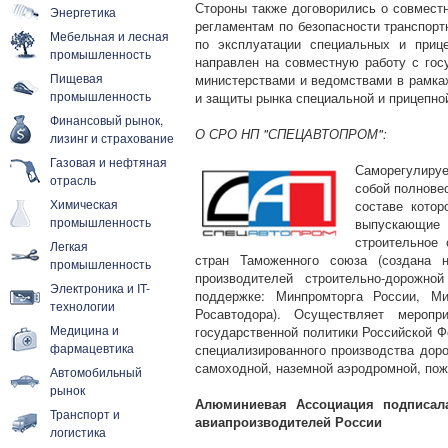
Стороны также договорились о совместн
Энергетика
регламентам по безопасности транспор
Мебельная и лесная
по эксплуатации специальных и приц
промышленность
направлен на совместную работу с го
Пищевая
министерствами и ведомствами в рамках
промышленность
и защиты рынка специальной и прицепной
Финансовый рынок,
О СРО НП "СПЕЦАВТОПРОМ":
лизинг и страхование
Газовая и нефтяная
Саморегулиру
отрасль
собой полнове
Химическая
составе котор
промышленность
выпускающие
строительное 
Легкая
стран Таможенного союза (создана н
промышленность
производителей строительно-дорожно
Электроника и IT-
поддержке: Минпромторга России, Ми
технологии
Росавтодора). Осуществляет мероп
Медицина и
государственной политики Российской Ф
фармацевтика
специализированного производства доро
самоходной, наземной аэродромной, пож
Автомобильный
рынок
Алюминиевая Ассоциация подписал
Транспорт и
авиапроизводителей России
логистика