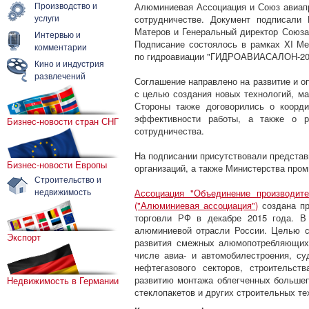
Производство и
Алюминиевая Ассоциация и Союз авиап
услуги
сотрудничестве. Документ подписали
Матеров и Генеральный директор Союза
Интервью и
Подписание состоялось в рамках XI М
комментарии
по гидроавиации "ГИДРОАВИАСАЛОН-201
Кино и индустрия
развлечений
Соглашение направлено на развитие и о
с целью создания новых технологий, ма
Стороны также договорились о коорд
эффективности работы, а также о р
Бизнес-новости стран СНГ
сотрудничества.
На подписании присутствовали представ
Бизнес-новости Европы
организаций, а также Министерства про
Строительство и
недвижимость
Ассоциация "Объединение производит
("Алюминиевая ассоциация")
создана пр
торговли РФ в декабре 2015 года. В
алюминиевой отрасли России. Целью с
Экспорт
развития смежных алюмопотребляющих
числе авиа- и автомобилестроения, суд
нефтегазового секторов, строительст
развитию монтажа облегченных больше
Недвижимость в Германии
стеклопакетов и других строительных те