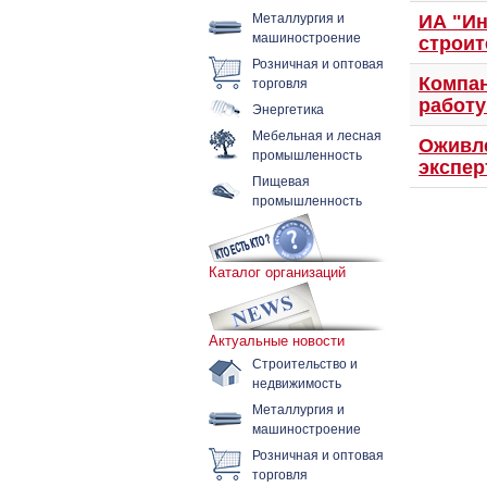
Металлургия и
ИА "Ин
машиностроение
строит
Розничная и оптовая
торговля
Компан
работу
Энергетика
Мебельная и лесная
Оживле
промышленность
экспе
Пищевая
промышленность
Каталог организаций
Актуальные новости
Строительство и
недвижимость
Металлургия и
машиностроение
Розничная и оптовая
торговля