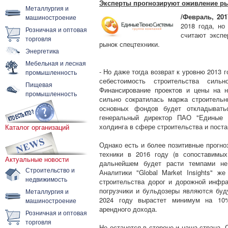
Эксперты прогнозируют оживление рын
Металлургия и
/Февраль, 201
машиностроение
2018 года, но
Розничная и оптовая
считают экспе
торговля
рынок спецтехники.
Энергетика
Мебельная и лесная
- Но даже тогда возврат к уровню 2013 г
промышленность
себестоимость строительства сил
Пищевая
Финансирование проектов и цены на н
промышленность
сильно сократилась маржа строительн
основных фондов будет откладыватьс
генеральный директор ПАО "Единые Т
холдинга в сфере строительства и поста
Каталог организаций
Однако есть и более позитивные прогно
техники в 2016 году (в сопоставимы
Актуальные новости
дальнейшем будет расти темпами не
Строительство и
Аналитики "Global Market Insights" 
недвижимость
строительства дорог и дорожной инфра
погрузчики и бульдозеры являются бу
Металлургия и
2024 году вырастет минимум на 10%
машиностроение
арендного дохода.
Розничная и оптовая
торговля
Не останется в стороне и наша страна. 