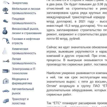
Энергетика
в два раза. Он будет повышен до 3,06 
отчислений на строительство и рем
Мебельная и лесная
запланирована сдача ряда крупных ин
промышленность
международный транспортный коридор "
Пищевая
млрд долларов), в 2021 году - высо
промышленность
инвестиций 15,3 млрд долларов). Что ка
Финансовый рынок,
здесь запланировано строительство п
лизинг и страхование
ремонт, капремонт и строительство дорог
почти 60 млрд. рублей.
Газовая и нефтяная
отрасль
Сейчас же идет значительное обновлени
Химическая
игроки, выжившие укрупняются и нара
промышленность
компаний и других отраслей. При этом,
Легкая
процессы. В выигрыше оказываются те
промышленность
производство сервисных работ, поставка
Электроника и IT-
Наиболее уверенно развиваются компани
технологии
к ней, так как срок эксплуатации м
Медицина и
значительно вырос: с пяти до восьми-
фармацевтика
Оптим" входящую в группу ПАО "ETC
Автомобильный
дополнительное оборудование, которых 
рынок
сервисных работ.
Транспорт и
Так "ЕТС" планирует расширение произ
логистика