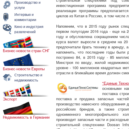
строительной спецтехники под со
Производство и
инвестиционная программа предприят
услуги
реализации программы предполагаетс
Интервью и
циклов из Китая в Россию, в том числе 
комментарии
Напомним, что в 2015 году рынок спец
Кино и индустрия
первом полугодии 2016 года - еще на 2
развлечений
году и обусловлена сокращением числа
курса валют выросли в среднем на 20 
предпочитали брать технику в аренду, а
Бизнес-новости стран СНГ
напомнить, что последние годы были 
построено 84, в 2015 году - 85 милли
Минстроя по вводу, жилой недвижимос
уровне - 100 миллионов квадратных мет
Бизнес-новости Европы
отрасли в ближайшее время должен сме
Строительство и
недвижимость
"Единые Техно
основными на
поставка стро
поставка и продажа запасных частей
Экспорт
производство навесного оборудования 
российских брендов, а также строи
одноименного многопрофильного хо
Недвижимость в Германии
производит запасные части и расходны
строительной спецтехники Doosan Infr