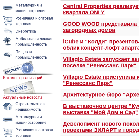
Металлургия и
Central Properties реализу
машиностроение
квартала ONLY
Розничная и оптовая
торговля
GOOD WOOD представила 
загородных домов
Энергетика
Мебельная и лесная
iCube и "Колди" презенто
промышленность
облик концепт-лофт апарт
Пищевая
промышленность
Villagio Estate запускает 
поселке "Ренессанс Парк"
Villagio Estate приступила
Каталог организаций
"Ренессанс Парк"
Архитектурное бюро "Арх
Актуальные новости
Строительство и
В выставочном центре "К
недвижимость
выставка "Мой Дом и Сад"
Металлургия и
машиностроение
Девелопмент нового покол
Розничная и оптовая
проектами ЗИЛАРТ и гор
торговля