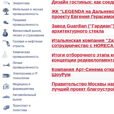
Дизайн гостиных: как сое
Энергетика
Мебельная и лесная
ЖК "LEGENDA на Дальневос
промышленность
проекту Евгения Герасимо
Пищевая
промышленность
Завод Guardian ("Гардиан
Финансовый рынок,
архитектурного стекла
лизинг и страхование
Итальянская компания "Za
Газовая и нефтяная
сотрудничество с HORECA 
отрасль
Химическая
Итоги отборочного этапа к
промышленность
концепции редевелопмент
Легкая
промышленность
Компания Арт-Синема откр
Электроника и IT-
ШоуРум
технологии
Правительство Москвы наг
Медицина и
фармацевтика
лучший проект благоустро
Автомобильный
рынок
Транспорт и
логистика