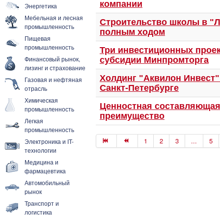
компании
Энергетика
Мебельная и лесная
Строительство школы в "Л
промышленность
полным ходом
Пищевая
промышленность
Три инвестиционных проек
Финансовый рынок,
субсидии Минпромторга
лизинг и страхование
Холдинг "Аквилон Инвест
Газовая и нефтяная
Санкт-Петербурге
отрасль
Химическая
Ценностная составляющая 
промышленность
преимущество
Легкая
промышленность
1
2
3
...
5
Электроника и IT-
технологии
Медицина и
фармацевтика
Автомобильный
рынок
Транспорт и
логистика