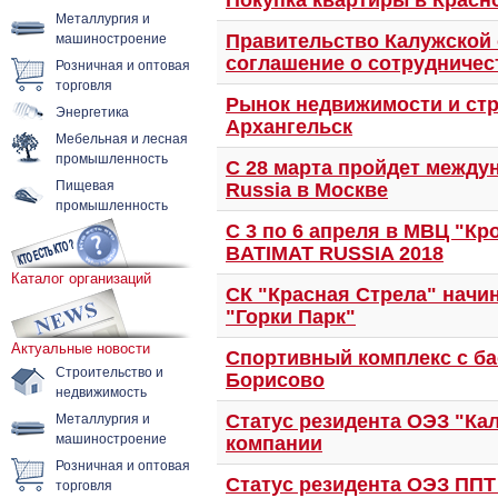
Покупка квартиры в Красн
Металлургия и
машиностроение
Правительство Калужской 
соглашение о сотрудничес
Розничная и оптовая
торговля
Рынок недвижимости и стр
Энергетика
Архангельск
Мебельная и лесная
промышленность
С 28 марта пройдет между
Пищевая
Russia в Москве
промышленность
С 3 по 6 апреля в МВЦ "Кр
BATIMAT RUSSIA 2018
Каталог организаций
СК "Красная Стрела" начи
"Горки Парк"
Актуальные новости
Спортивный комплекс с ба
Строительство и
Борисово
недвижимость
Металлургия и
Статус резидента ОЭЗ "Ка
машиностроение
компании
Розничная и оптовая
Статус резидента ОЭЗ ППТ
торговля