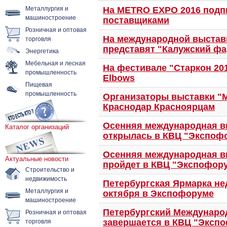
Металлургия и
На METRO EXPO 2016 подп
машиностроение
поставщиками
Розничная и оптовая
торговля
На международной выставке
представят "Калужский фа
Энергетика
Мебельная и лесная
На фестивале "Старкон 201
промышленность
Elbows
Пищевая
промышленность
Организаторы выставки "
Краснодар Красноярцам
Осенняя международная в
Каталог организаций
открылась в КВЦ "Экспоф
Осенняя международная в
Актуальные новости
пройдет в КВЦ "Экспофор
Строительство и
недвижимость
Петербургская Ярмарка не
Металлургия и
октября в Экспофоруме
машиностроение
Розничная и оптовая
Петербургский Междунаро
торговля
завершается в КВЦ "Эксп