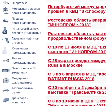
Энергетика
Петербургский междунаро
Мебельная и лесная
прошел в КВЦ "Экспофору
промышленность
Пищевая
Ростовская область вперв
промышленность
"ИННОПРОМе-2018"
Финансовый рынок,
лизинг и страхование
Ростовская область участ
продовольственном фору
Газовая и нефтяная
отрасль
С 10 по 13 июля в МВЦ "Е
Химическая
выставка "ИННОПРОМ-201
промышленность
Легкая
С 28 марта пройдет между
промышленность
Russia в Москве
Электроника и IT-
технологии
С 3 по 6 апреля в МВЦ "Кр
Медицина и
BATIMAT RUSSIA 2018
фармацевтика
С 30 ноября по 2 декабря
Автомобильный
выставка "ТрансБалтика 2
рынок
Транспорт и
С 8 по 10 июня в ЦВК "Экс
логистика
"Металлоконструкции 2021