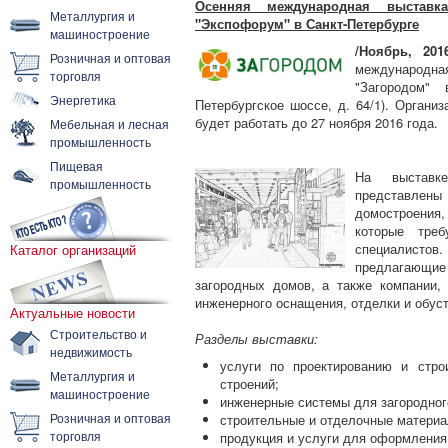
Осенняя международная выстав
Металлургия и
"Экспофорум" в Санкт-Петербурге
машиностроение
/Ноябрь, 2016
Розничная и оптовая
международн
торговля
"Загородом" 
Энергетика
Петербургское шоссе, д. 64/1). Орган
будет работать до 27 ноября 2016 года.
Мебельная и лесная
промышленность
Пищевая
На выставке
промышленность
представлены
домостроения
которые треб
специалистов
Каталог организаций
предлагающие
загородных домов, а также компании,
инженерного оснащения, отделки и обуст
Актуальные новости
Строительство и
Разделы выставки:
недвижимость
услуги по проектированию и стро
Металлургия и
строений;
машиностроение
инженерные системы для загородног
Розничная и оптовая
строительные и отделочные материа
торговля
продукция и услуги для оформления 