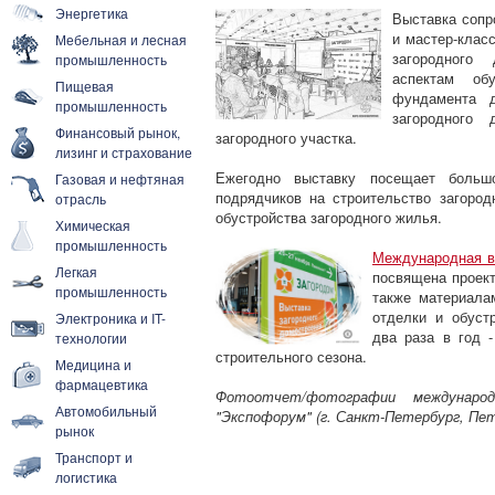
Энергетика
Выставка сопр
и мастер-клас
Мебельная и лесная
загородного
промышленность
аспектам об
Пищевая
фундамента 
промышленность
загородного
Финансовый рынок,
загородного участка.
лизинг и страхование
Ежегодно выставку посещает больш
Газовая и нефтяная
подрядчиков на строительство загород
отрасль
обустройства загородного жилья.
Химическая
промышленность
Международная вы
Легкая
посвящена проект
промышленность
также материала
отделки и обуст
Электроника и IT-
два раза в год 
технологии
строительного сезона.
Медицина и
фармацевтика
Фотоотчет/фотографии междунаро
Автомобильный
"Экспофорум" (г. Санкт-Петербург, Пете
рынок
Транспорт и
логистика