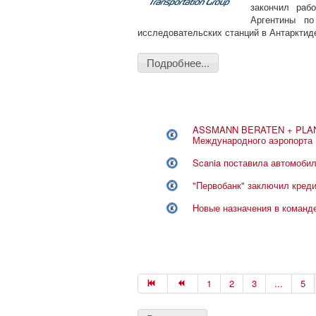
закончил раб
Аргентины по
исследовательских станций в Антарктид
Подробнее...
ASSMANN BERATEN + PLANE
Международного аэропорта
Scania поставила автомобил
"Первобанк" заключил кред
Новые назначения в команд
1
2
3
...
5