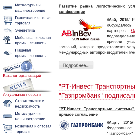
Металлургия и
Развитие рынка логистических ус
машиностроение
конференции
Розничная и оптовая
/Май, 2015/
Ра
торговля
обсуждалось
Энергетика
партнеров
О
подразделен
Мебельная и лесная
приняли уча
промышленность
компаний, которые предоставляют усл
Пищевая
международных автопроизводителей Ivec
промышленность
Подробнее...
Каталог организаций
"РТ-Инвест Транспортны
Актуальные новости
"Газпромбанк" подписал
Строительство и
недвижимость
"РТ-Инвест Транспортные системы"
Металлургия и
прямое соглашение
машиностроение
/Март, 2015/
Розничная и оптовая
Федерально
торговля
"Газпромбанк