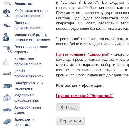
и "Lambart & Browne". Во входной г
Энергетика
горничных, лобби-бар, сигарная комн
Мебельная и лесная
Помимо этого, инфраструктура компле
промышленность
центром, где будет размещаться перв
Пищевая
оператора "Dr. Loder", ресторан с те
промышленность
класса, отделение банка, аптека и детск
Финансовый рынок,
"Привилегия" является одним из самых
лизинг и страхование
класса DeLuxe и обладает исключительн
Газовая и нефтяная
отрасль
Группа компаний "Еврострой"
- многопр
Химическая
команды проекты самых разных масшта
промышленность
многоэтажные паркинги, собор и гериа
комплекс строительных задач - от
Легкая
промышленного назначения до сдачи гот
промышленность
Электроника и IT-
Контактная информация:
технологии
Медицина и
Группа компаний "Еврострой"
фармацевтика
Автомобильный
Назад
рынок
Транспорт и
Вернуться
логистика