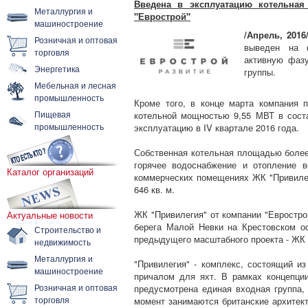
Введена в эксплуатацию котельная
Металлургия и
"Еврострой"
машиностроение
/Апрель, 2016
Розничная и оптовая
выведен на 
торговля
активную фазу
Энергетика
группы.
Мебельная и лесная
промышленность
Кроме того, в конце марта компания 
Пищевая
котельной мощностью 9,55 МВТ в сост
промышленность
эксплуатацию в IV квартале 2016 года.
Собственная котельная площадью более 
горячее водоснабжение и отопление 
Каталог организаций
коммерческих помещениях ЖК "Привиле
646 кв. м.
ЖК "Привилегия" от компании "Евростро
Актуальные новости
берега Малой Невки на Крестовском ос
Строительство и
предыдущего масштабного проекта - ЖК 
недвижимость
Металлургия и
"Привилегия" - комплекс, состоящий и
машиностроение
причалом для яхт. В рамках концепции
Розничная и оптовая
предусмотрена единая входная группа,
торговля
момент занимаются британские архитект