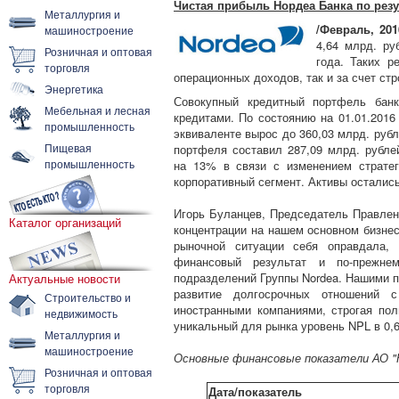
Чистая прибыль Нордеа Банка по резу
Металлургия и
/Февраль, 201
машиностроение
4,64 млрд. ру
Розничная и оптовая
года. Таких р
торговля
операционных доходов, так и за счет стр
Энергетика
Совокупный кредитный портфель банк
Мебельная и лесная
кредитами. По состоянию на 01.01.2016
промышленность
эквиваленте вырос до 360,03 млрд. рубл
Пищевая
портфеля составил 287,09 млрд. рубл
промышленность
на 13% в связи с изменением стратег
корпоративный сегмент. Активы осталис
Игорь Буланцев, Председатель Правлен
Каталог организаций
концентрации на нашем основном бизнес
рыночной ситуации себя оправдала,
финансовый результат и по-прежн
подразделений Группы Nordea. Нашими п
Актуальные новости
развитие долгосрочных отношений 
Строительство и
иностранными компаниями, строгая по
недвижимость
уникальный для рынка уровень NPL в 0,
Металлургия и
машиностроение
Основные финансовые показатели АО "Н
Розничная и оптовая
торговля
Дата/показатель