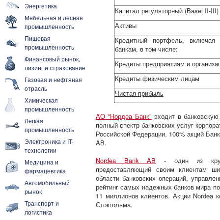
Энергетика
Капитал регуляторный (Basel II-III)
Мебельная и лесная
Активы
промышленность
Пищевая
Кредитный портфель, включая 
промышленность
банкам, в том числе:
Финансовый рынок,
Кредиты предприятиям и организа
лизинг и страхование
Кредиты физическим лицам
Газовая и нефтяная
отрасль
Чистая прибыль
Химическая
промышленность
АО "Нордеа Банк"
входит в банковскую 
Легкая
полный спектр банковских услуг корпора
промышленность
Российской Федерации. 100% акций Банк
Электроника и IT-
AB.
технологии
Nordea Bank AB
- один из крупн
Медицина и
предоставляющий своим клиентам шир
фармацевтика
области банковских операций, управлен
Автомобильный
рейтинг самых надежных банков мира по 
рынок
11 миллионов клиентов. Акции Nordea к
Транспорт и
Стокгольма.
логистика