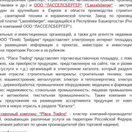
паковки и др.) и
ООО "ЛАССЕЛСБЕРГЕР"
(
"Lasselsberger"
- австри
один из крупнейших в Европе в области производства строите
в, санитарной техники и керамической плитки. Завод по произво
ой плитки "Lasselsberger", находящийся в Республике Башкортостан (Рос
ен компанией ООО "ЛАССЕЛСБЕРГЕР").
ельных и инвестиционных организаций, а также для агентств недвижи
ООО "Плейс Трейдинг" предоставляет электронную интернет площадк
го размещения информации о проектах, инвесторах и инвестици
на территории России и за рубежом.
го, "Place Trading" представляет торгово-выставочную площадку, с по
жно, как приобрести продукцию, представленную на сайте, так и разме
(услуги и т.д.) организаций в электронном каталоге, который раздел
ские отрасли: строительные материалы; строительная техника; хи
; машиностроение; металлургия; электро- и теплоэнергетика; электро
с, деревообработка; промышленное оборудование; медицина и фармацев
во; недвижимость; стекольная промышленность; пищевая промышленн
 и автомобили; текстильная промышленность. Также компания г
ть предложение на размещение ассортимента продукции от комп
еля в новую отрасль в разделе "Каталог".
ставочный комплекс "Place Trading"
- кластер компаний-производите
й, оказывающих различные услуги на территории Российской Федера
мпания работает по ценам производителей (без торговой наценки).