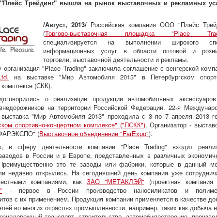
"Плейс Трейдинг" вышла на рынок выставочных и рекламных ус
/Август, 2013/
Российская компания ООО "Плейс Трей
(
Торгово-выставочная площадка "Place Trad
специализируется на выполнении широкого спе
информационных услуг в области оптовой и розни
торговли, выставочной деятельности и рекламы.
у организация "Place Trading" заключила соглашение с венгерской комп
td.
на выставке "Мир Автомобиля 2013" в Петербургском спорт
 комплексе (СКК).
договорились о реализации продукции автомобильных аксессуаро
внедорожников на территории Российской Федерации. 22-я Междунар
выставка "Мир Автомобиля 2013" проходила с 3 по 7 апреля 2013 г
ском спортивно-концертном комплексе" ("ПСКК")
. Организатор - выстав
"ФАРЭКСПО" (
Выставочное объединение "FarExpo"
).
о, в сферу деятельности компании "Place Trading" входит реали
заводов в России и в Европе, представленных в различных экономич
 Преимущественно это те заводы или фабрики, которые в данный м
ли недавно открылись. На сегодняшний день компания уже сотруднич
вестными компаниями, как
ЗАО "МЕТАКЛЭЙ"
(проектная компани
"
- первое в России производство наносиликатов и полиме
итов с их применением. Продукция компании применяется в качестве до
елей во многих отраслях промышленности, например, таких как добыча 
лезнодорожный транспорт, строительство, автомобилестроение, произво