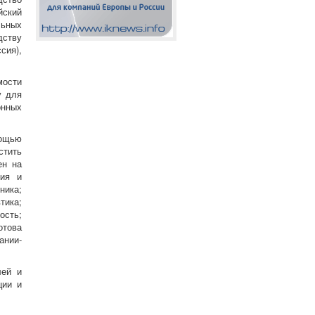
йский
льных
дству
сия),
мости
у для
онных
мощью
стить
ен на
мия и
ника;
тика;
ость;
отова
ании-
лей и
ции и