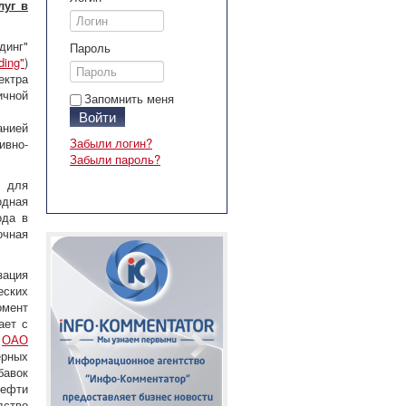
луг в
динг"
Пароль
ing"
)
ктра
чной
Запомнить меня
Войти
анией
Забыли логин?
ивно-
Забыли пароль?
в для
одная
ода в
очная
зация
еских
омент
ает с
я
ОАО
рных
бавок
нефти
дство