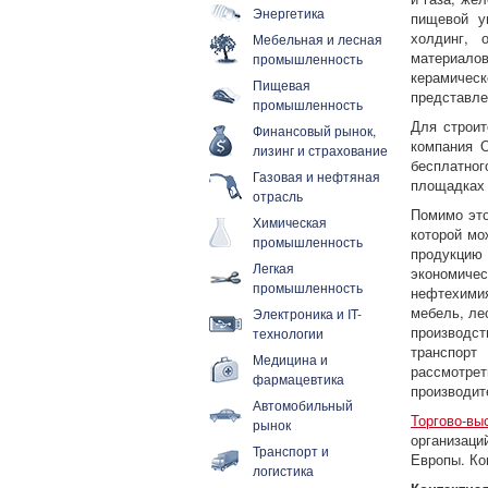
Энергетика
пищевой у
холдинг, 
Мебельная и лесная
материало
промышленность
керамическ
Пищевая
представл
промышленность
Для строит
Финансовый рынок,
компания 
лизинг и страхование
бесплатно
Газовая и нефтяная
площадках 
отрасль
Помимо это
Химическая
которой мо
промышленность
продукцию 
Легкая
экономиче
промышленность
нефтехимия
мебель, ле
Электроника и IT-
производст
технологии
транспорт
Медицина и
рассмотре
фармацевтика
производит
Автомобильный
Торгово-вы
рынок
организаци
Транспорт и
Европы. Ко
логистика