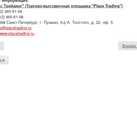
я информация:
 Трейдинг" (Торгово-выставочная площадка "Place Trading")
12) 465-61-58
12) 465-61-58
08 Санкт-Петербург, г. Пушкин, б-р А. Толстого, д. 22, оф. 5
ce@placetrading.ru
/www.placetrading.ru
д
Вперё
ся