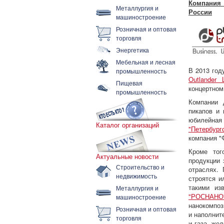
Компания 
Металлургия и
России
машиностроение
Розничная и оптовая
торговля
Энергетика
Мебельная и лесная
В 2013 год
промышленность
Outlander L
Пищевая
концертном
промышленность
Компании 
пикапов и 
юбилейная 
Каталог организаций
"Петербург
компания 
Кроме тог
Актуальные новости
продукции 
Строительство и
отраслях.
недвижимость
строятся и
такими из
Металлургия и
"РОСНАНО
машиностроение
нанокомпоз
Розничная и оптовая
и наполнит
торговля
и газа, же