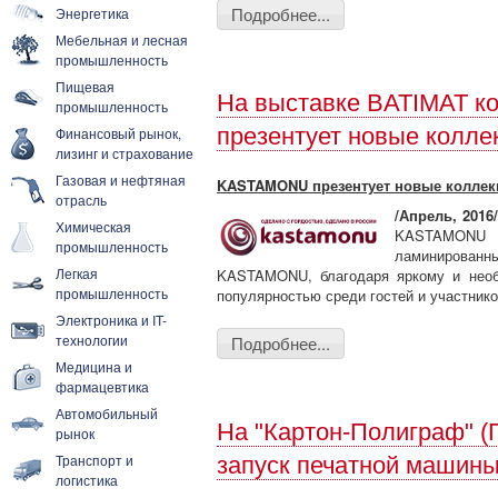
Подробнее...
Энергетика
Мебельная и лесная
промышленность
Пищевая
На выставке BATIMAT 
промышленность
презентует новые колле
Финансовый рынок,
лизинг и страхование
Газовая и нефтяная
KASTAMONU презентует новые коллек
отрасль
/Апрель, 2016/
Химическая
KASTAMONU 
промышленность
ламинирова
Легкая
KASTAMONU, благодаря яркому и необ
промышленность
популярностью среди гостей и участнико
Электроника и IT-
технологии
Подробнее...
Медицина и
фармацевтика
Автомобильный
На "Картон-Полиграф" (Г
рынок
Транспорт и
запуск печатной машин
логистика