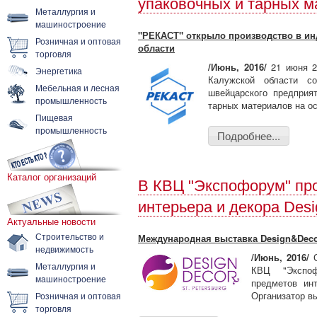
упаковочных и тарных м
Металлургия и
машиностроение
"РЕКАСТ" открыло производство в ин
Розничная и оптовая
области
торговля
/Июнь, 2016/
21 июня 20
Энергетика
Калужской области со
Мебельная и лесная
швейцарского предприя
промышленность
тарных материалов на о
Пищевая
промышленность
Подробнее...
Каталог организаций
В КВЦ "Экспофорум" пр
интерьера и декора Desi
Актуальные новости
Строительство и
Международная выставка Design&Decor
недвижимость
/Июнь, 2016/
С
Металлургия и
КВЦ "Экспоф
машиностроение
предметов инт
Организатор в
Розничная и оптовая
торговля