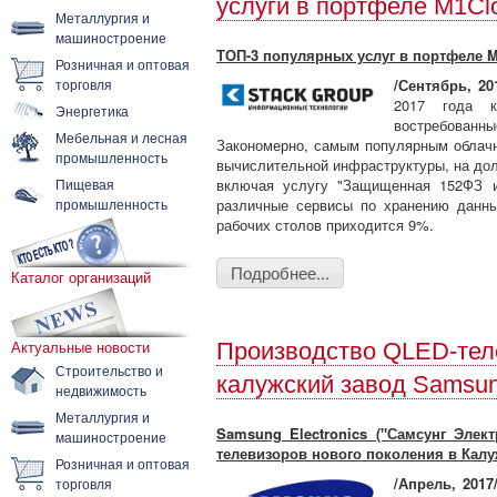
услуги в портфеле M1Cl
Металлургия и
машиностроение
ТОП-3 популярных услуг в портфеле 
Розничная и оптовая
торговля
/Сентябрь, 2
2017 года к
Энергетика
востребован
Мебельная и лесная
Закономерно, самым популярным облач
промышленность
вычислительной инфраструктуры, на до
Пищевая
включая услугу "Защищенная 152ФЗ и
промышленность
различные сервисы по хранению данн
рабочих столов приходится 9%.
Подробнее...
Каталог организаций
Актуальные новости
Производство QLED-тел
Строительство и
калужский завод Samsu
недвижимость
Металлургия и
Samsung Electronics ("Самсунг Элек
машиностроение
телевизоров нового поколения в Калу
Розничная и оптовая
/Апрель, 2017
торговля