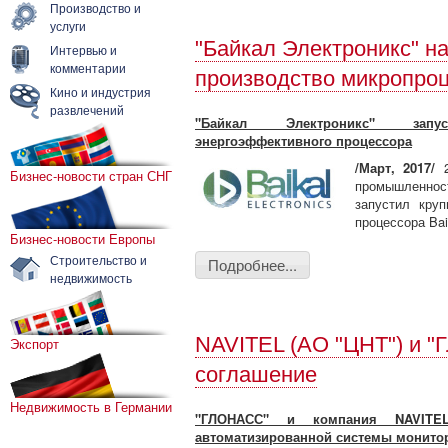
Производство и
услуги
"Байкал Электроникс" н
Интервью и
комментарии
производство микропро
Кино и индустрия
развлечений
"Байкал Электроникс" запус
энергоэффективного процессора
/Март, 2017/
2
Бизнес-новости стран СНГ
промышленнос
запустил круп
процессора Bai
Бизнес-новости Европы
Строительство и
Подробнее...
недвижимость
NAVITEL (АО "ЦНТ") и 
Экспорт
соглашение
Недвижимость в Германии
"ГЛОНАСС" и компания NAVITEL
автоматизированной системы монито