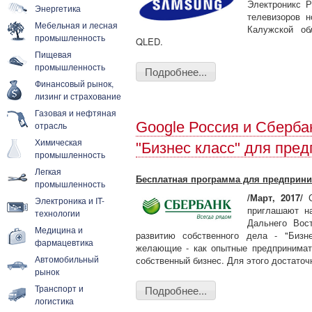
Электроникс Р
Энергетика
телевизоров н
Мебельная и лесная
Калужской об
промышленность
QLED.
Пищевая
промышленность
Подробнее...
Финансовый рынок,
лизинг и страхование
Газовая и нефтяная
Google Россия и Сберба
отрасль
Химическая
"Бизнес класс" для пре
промышленность
Легкая
Бесплатная программа для предприним
промышленность
/Март, 2017/
С
Электроника и IT-
приглашают н
технологии
Дальнего Вост
Медицина и
развитию собственного дела - "Бизн
фармацевтика
желающие - как опытные предпринимате
Автомобильный
собственный бизнес. Для этого достаточ
рынок
Транспорт и
Подробнее...
логистика