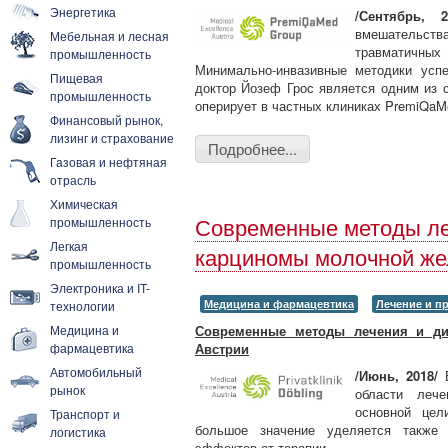
Энергетика
/Сентябрь, 
вмешательства
Мебельная и лесная
травматичных
промышленность
Минимально-инвазивные методики усп
Пищевая
доктор Йозеф Грос является одним из 
промышленность
оперирует в частных клиниках PremiQaM
Финансовый рынок,
лизинг и страхование
Подробнее...
Газовая и нефтяная
отрасль
Химическая
промышленность
Современные методы ле
Легкая
карциномы молочной ж
промышленность
Электроника и IT-
Медицина и фармацевтика
Лечение и п
технологии
Медицина и
Современные методы лечения и ди
фармацевтика
Австрии
Автомобильный
/Июнь, 2018/
рынок
области леч
основной цел
Транспорт и
большое значение уделяется также
логистика
эффектов от терапии.