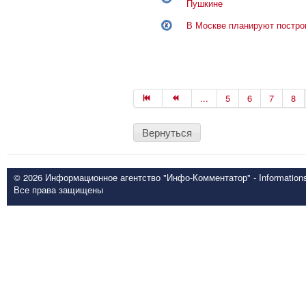
Пушкине
В Москве планируют постро
...
5
6
7
8
Вернуться
© 2026 Информационное агентство "Инфо-Комментатор" - Informationsd
Все права защищены