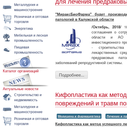
для лечения предраковы
Металлургия и
машиностроение
"МираксБиоФарма" будет производ
Розничная и оптовая
патологий в Калужской области
торговля
/Октябрь, 2018/
1
Энергетика
соглашения о сотр
Мебельная и лесная
области и АО "
промышленность
инвестиционного пр
Пищевая
- строительства
промышленность
лекарственных сре
предраковых пат
заболеваний репродуктивной системы.
Каталог организаций
Подробнее...
Актуальные новости
Кифопластика как метод
Строительство и
недвижимость
повреждений и травм по
Металлургия и
машиностроение
Медицина и фармацевтика
Лечение и п
Розничная и оптовая
торговля
Кифопластика как метод успешного л