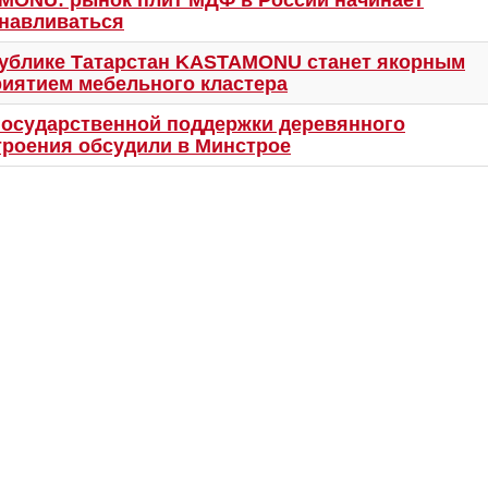
MONU: рынок плит МДФ в России начинает
навливаться
ублике Татарстан KASTAMONU станет якорным
иятием мебельного кластера
осударственной поддержки деревянного
роения обсудили в Минстрое