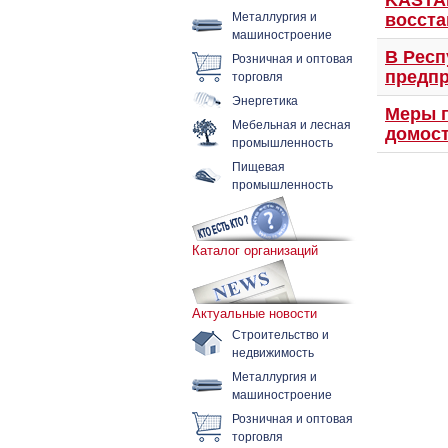
KASTA
Металлургия и
восста
машиностроение
В Респ
Розничная и оптовая
торговля
предпр
Энергетика
Меры г
Мебельная и лесная
домост
промышленность
Пищевая
промышленность
Каталог организаций
Актуальные новости
Строительство и
недвижимость
Металлургия и
машиностроение
Розничная и оптовая
торговля