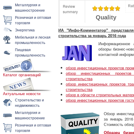
Металлургия и
Review
Rat
машиностроение
summary
Quality
Розничная и оптовая
торговля
Энергетика
ИА "Инфо-Комментатор" представля
строительства за январь 2016 года
Мебельная и лесная
промышленность
Информационное а
обзоры бизнес-нов
Пищевая
контактной информ
промышленность
обзор инвестиционных проектов про
обзор инвестиционных проектов
Каталог организаций
строительства
обзор инвестиционных проектов тра
строительства
Актуальные новости
обзор в области строительных матер
Строительство и
обзор инвестиционных проектов гост
недвижимость
Металлургия и
Обзор инвестиц
машиностроение
за январь 2016
Стоимость обзор
Розничная и оптовая
торговля
Образец бизн