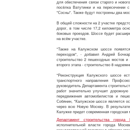
для обеспечения связи старого и новог
посёлка Ватутинки и на пересечении 
"Сосны". Также будут построены два мост
В общей сложности на 2 участке предсто
дорог, в том числе 17,2 километра осн
боковых проездов. Шоссе будет расшир
на всём участке.
"Также на Калужском шоссе появятс
переходов", - добавил Андрей Бочка
строительство 2 пешеходных мостов и
второго этапа - строительство 8 надзем
"Реконструкция Калужского шоссе ес
транспортного направления Профсо
руководитель Департамента строительст
работ значительно улучшит дорожную 
передвижения автомобилистов и пеше
Собянин, "Калужское шоссе является о
через всю Новую Москву. В результате
Калужке придет современная городская м
Департамент строительства города 
исполнительной власти города Моск
государственной политики в области гра