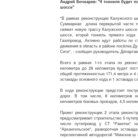
Андрей Бочкарев: "4 тоннеля будет п
шоссе"
"В рамках реконструкции Калужского ш
Суммарная длина перекрытой части то
свяжет новую трассу Калужского шоссе
шоссе, второй тоннель прямого хода
Газопровод. Активно идут работы по с
движения в область в районе посёлка Ду
Сити", - сообщил руководитель Департа
Всего в рамках 1-го этапа по рекон
километра до 29 километра будет пост
общей протяженностью 171,4 метра и 4 
эстакады основного хода и 1 эстакада с
В ходе реконструкции предстоит постр
дорог. В том числе, 8 километров о
километров боковых проездов, 4,5 килом
Проект реконструкции 2 этапа реконст
предусматривает строительство 5 путепр
числе путепровод у СТ "Ракитки" н
"Архангельское", разворотная эстакад
перспективной автодорогой "Минское ш -