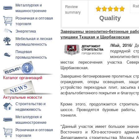
Металлургия и
Review
Rat
машиностроение
summary
Quality
Розничная и оптовая
торговля
Энергетика
Завершены монолитно-бетонные работ
улицами Ткацкая и Щербаковская
Мебельная и лесная
промышленность
/Май, 2016/
Де
подрядной стр
Пищевая
монолитно-бет
промышленность
местах пересечения участка Севе
Щербаковская.
Завершено бетонирование пролетных стр
Каталог организаций
ограждения, опоры освещения, защ
устройство переходных плит, засыпка 
асфальтобетонного покрытия и благоуст
Актуальные новости
Строительство и
Кроме этого, продолжается строител
недвижимость
шоссе. Проводятся буровые работы, 
тоннеля.
Металлургия и
машиностроение
"Данный участок имеет большое значе
Розничная и оптовая
Восточного и Юго-восточного админи
торговля
Департамента строительства Москвы А