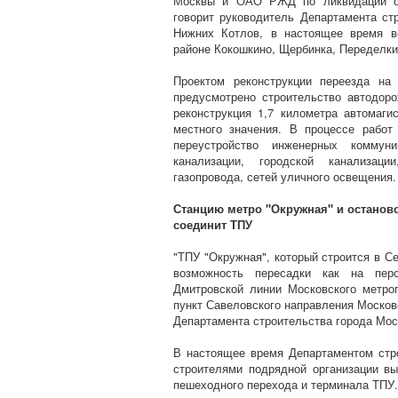
Москвы и ОАО РЖД по ликвидации од
говорит руководитель Департамента ст
Нижних Котлов, в настоящее время в
районе Кокошкино, Щербинка, Переделки
Проектом реконструкции переезда на
предусмотрено строительство автодоро
реконструкция 1,7 километра автомаги
местного значения. В процессе работ
переустройство инженерных комму
канализации, городской канализаци
газопровода, сетей уличного освещения
Станцию метро "Окружная" и останов
соединит ТПУ
"ТПУ "Окружная", который строится в С
возможность пересадки как на перс
Дмитровской линии Московского метро
пункт Савеловского направления Москов
Департамента строительства города Мос
В настоящее время Департаментом ст
строителями подрядной организации вы
пешеходного перехода и терминала ТПУ.