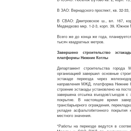
В ЗАО: Вернадского проспект, кв. 32-33, 
В СВАО: Дмитровское ш., вл. 167, кор
Медведково мкр. 1-2-3, корп. 39, Южное М
Всего же до конца же года, планирует
тысяч квадратных метров.
Завершено строительство эстака
платформы Нижние Котлы
Департамент строительства города 
организацией завершил основные строи
эстакаде переезда через железнод
направления МЖД, платформа Нижние К
строение эстакады установлено на пост
завершена отсыпка въездов/съездов с 
покрытие. В настоящее время завер
трансбарьерного ограждения, перекладк
укладке асфальтобетонного покрытия 
местного значения.
"Работы на переезде ведутся в соотв