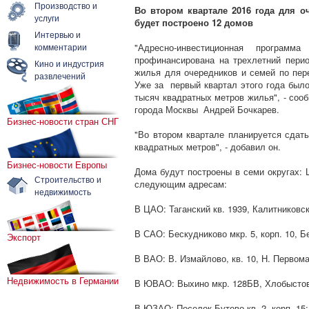
Производство и
Во втором квартале 2016 года для о
услуги
будет построено 12 домов
Интервью и
комментарии
"Адресно-инвестиционная програм
профинансирована на трехлетний пери
Кино и индустрия
жилья для очередников и семей по пер
развлечений
Уже за первый квартал этого года было
тысяч квадратных метров жилья", - соо
города Москвы Андрей Бочкарев.
Бизнес-новости стран СНГ
"Во втором квартале планируется сда
квадратных метров", - добавил он.
Бизнес-новости Европы
Дома будут построены в семи округа
Строительство и
следующим адресам:
недвижимость
В ЦАО: Таганский кв. 1939, Калитниковск
В САО: Бескудниково мкр. 5, корп. 10, Бе
Экспорт
В ВАО: В. Измайлово, кв. 10, Н. Первомай
Недвижимость в Германии
В ЮВАО: Выхино мкр. 128БВ, Хлобыстова
В ЮЗАО: Поселок Бутово кв. 2, корп. 15;