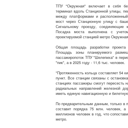
ТПУ "Окружная" включает в себя бе
терминал вдоль Станционной улицы, п
между платформами и расположенный
мост через Станционную улицу с баш
Сигнальному проезду, соединяющие к
Посадка моста выполнена с учето
проектируемой станцией метро Окружная
Общая площадь разработки проекта п
Площадь зоны планируемого размещ
пассажиропоток ТПУ "Шелепиха" в период
"пик", а в 2025 году - 11,6 тыс. человек.
"Протяженность кольца составляет 54 к
пункт. Все станции связаны с остановк
станциях пассажиры смогут пересесть н
радиальных направлений железной до
иметь единую навигационную и билетную
По предварительным данным, только в 
составит порядка 75 млн. человек, 
миллионов человек в год, что сопостав
метро.