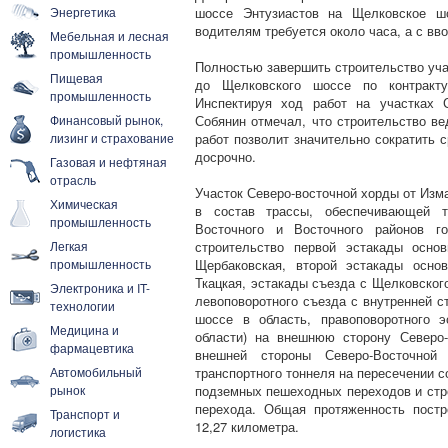
Энергетика
шоссе Энтузиастов на Щелковское шо
водителям требуется около часа, а с вво
Мебельная и лесная
промышленность
Полностью завершить строительство уча
Пищевая
до Щелковского шоссе по контракт
промышленность
Инспектируя ход работ на участках 
Финансовый рынок,
Собянин отмечал, что строительство в
лизинг и страхование
работ позволит значительно сократить 
досрочно.
Газовая и нефтяная
отрасль
Участок Северо-восточной хорды от Изм
Химическая
в состав трассы, обеспечивающей тр
промышленность
Восточного и Восточного районов го
Легкая
строительство первой эстакады осно
промышленность
Щербаковская, второй эстакады осно
Ткацкая, эстакады съезда с Щелковског
Электроника и IT-
левоповоротного съезда с внутренней 
технологии
шоссе в область, правоповоротного 
Медицина и
области) на внешнюю сторону Северо-
фармацевтика
внешней стороны Северо-Восточно
Автомобильный
транспортного тоннеля на пересечении с
рынок
подземных пешеходных переходов и стро
перехода. Общая протяженность постр
Транспорт и
12,27 километра.
логистика