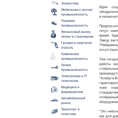
Энергетика
Идея созд
Мебельная и лесная
обладателю
промышленность
и казанско
Пищевая
промышленность
Предпосыл
титул чем
Финансовый рынок,
время Зар
лизинг и страхование
Завод расп
Газовая и нефтяная
"Набережны
отрасль
отсутствую
Химическая
промышленность
Уже сегодн
работы на
Легкая
стабильны
промышленность
производс
Электроника и IT-
"Алабуга-
технологии
гарантируе
Медицина и
тоже отра
фармацевтика
стандарта
отобранный
Автомобильный
оборудовани
рынок
Транспорт и
"Это небол
логистика
как для до