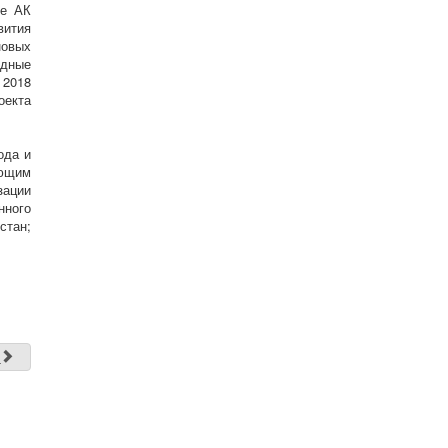
де АК
вития
новых
одные
 2018
оекта
ода и
яющим
зации
нного
стан;
д