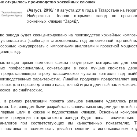
ане открылось производство хоккейных клюшек
/Август, 2016/
18 августа 2016 года в Татарстане на терри
Набережных Челнов открылся завод по производ
хоккейных клюшек "ЗаряД".
во завода будет сконцентрировано на производстве хоккейных композ
углепластика (карбона) и стекловолокна под одноименной торговой м
пособных конкурировать с импортными аналогами и проектной мощнос
иниц в год.
настоящее время является самым популярным материалом для кл
мых профессионалами, сочетающие в себе лучшие свойства дер
 предоставляющие игроку классическое чувство контроля над шай
роизводственных характеристик. Линейка продукции предоставляет ши
клюшек для первого длинного паса, точной игры в длинный пас и максим
осков, до снайперских.
о, в рамках реализации проекта большое внимание уделялось раз
оккея. Так, заводом были разработаны специальные модели для детей, т
первые шаги в хоккее и подростковые клюшки. Основным конкуре
твом продукции татарстанского завода будет цена - значительно
аналогов при соответствующих им качественных показателях. Т
ая поставка и возможность дизайна клюшки с использованием кл