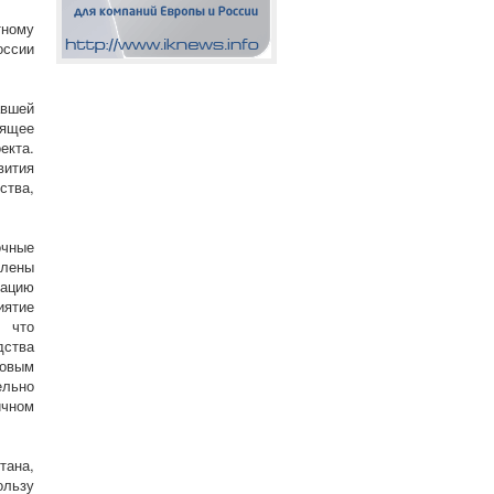
ному
оссии
авшей
оящее
екта.
вития
ства,
очные
влены
зацию
иятие
, что
дства
овым
ельно
ичном
тана,
ользу