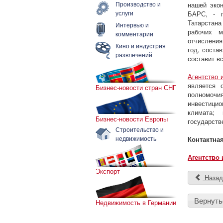
Производство и
нашей эко
услуги
БАРС, - п
Татарстана
Интервью и
рабочих м
комментарии
отчислени
Кино и индустрия
год, соста
развлечений
составит в
Агентство 
является 
Бизнес-новости стран СНГ
полномочи
инвестицио
климата; 
Бизнес-новости Европы
государств
Строительство и
недвижимость
Контактна
Агентство
Экспорт
Наза
Вернуть
Недвижимость в Германии