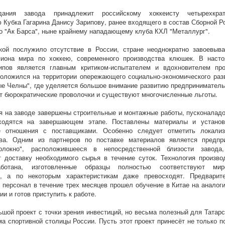
ания завода принадлежит российскому хоккеисту четырехкрат
 Кубка Гагарина Данису Зарипову, ранее входящего в состав Сборной Р
го "Ак Барса", ныне крайнему нападающему клуба КХЛ "Металлург".
кой послужило отсутствие в России, стране неоднократно завоевыв
пиона мира по хоккею, современного производства клюшек. В наст
ипов является главным критиком-испытателем и вдохновителем про
оложился на территории опережающего социально-экономического раз
е Челны", где уделяется большое внимание развитию предприниматель
т бюрократические проволочки и существуют многочисленные льготы.
я на заводе завершены строительные и монтажные работы, пусконалад
ходятся на завершающем этапе. Поставлены материалы и устано
е отношения с поставщиками. Особенно следует отметить локали
тва. Одним из партнеров по поставке материалов является предпр
Волокно", расположившееся в непосредственной близости завода
т доставку необходимого сырья в течение суток. Технология произво
ботана, изготовленные образцы полностью соответствуют мир
м, а по некоторым характеристикам даже превосходят. Предварит
 персонал в течение трех месяцев прошел обучение в Китае на аналог
и и готов приступить к работе.
ьшой проект с точки зрения инвестиций, но весьма полезный для Татарс
ма спортивной столицы России. Пусть этот проект принесёт не только п