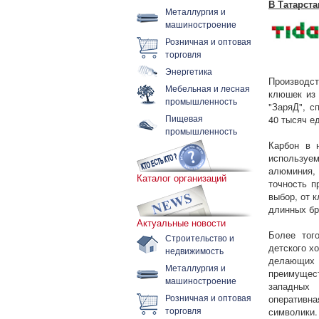
В Татарст
Металлургия и
машиностроение
Розничная и оптовая
торговля
Энергетика
Производст
Мебельная и лесная
клюшек из 
промышленность
"ЗаряД", с
Пищевая
40 тысяч ед
промышленность
Карбон в 
используе
алюминия,
Каталог организаций
точность п
выбор, от 
длинных бр
Актуальные новости
Более тог
Строительство и
детского х
недвижимость
делающих 
Металлургия и
преимущес
машиностроение
западных 
Розничная и оптовая
оперативн
торговля
символики.