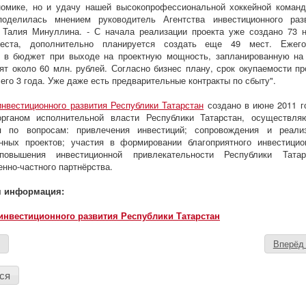
номике, но и удачу нашей высокопрофессиональной хоккейной коман
оделилась мнением руководитель Агентства инвестиционного раз
 Талия Минуллина. - С начала реализации проекта уже создано 73 
еста, дополнительно планируется создать еще 49 мест. Ежег
я в бюджет при выходе на проектную мощность, запланированную на
вят около 60 млн. рублей. Согласно бизнес плану, срок окупаемости пр
сего 3 года. Уже даже есть предварительные контракты по сбыту".
инвестиционного развития Республики Татарстан
создано в июне 2011 г
органом исполнительной власти Республики Татарстан, осуществл
я по вопросам: привлечения инвестиций; сопровождения и реали
нных проектов; участия в формировании благоприятного инвестицио
повышения инвестиционной привлекательности Республики Татар
енно-частного партнёрства.
я информация:
 инвестиционного развития Республики Татарстан
д
Вперё
ся