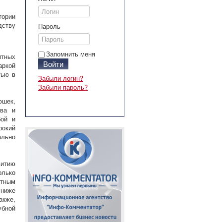
тории
ству
Пароль
Запомнить меня
итных
Войти
аркой
тью в
Забыли логин?
Забыли пароль?
юшек,
ева и
бой и
рокий
ально
витию
олько
нтным
 ниже
акже,
убной