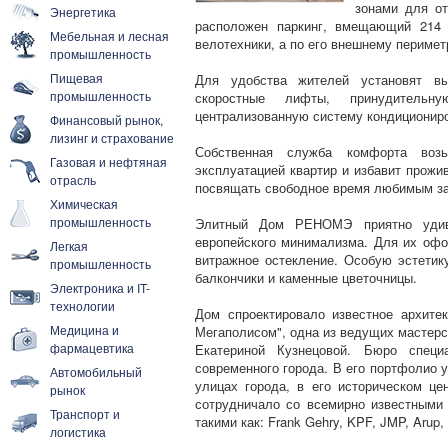
зонами для о
Энергетика
расположен паркинг, вмещающий 214 
Мебельная и лесная
велотехники, а по его внешнему периметр
промышленность
Пищевая
Для удобства жителей установят вы
промышленность
скоростные лифты, принудительн
централизованную систему кондиционир
Финансовый рынок,
лизинг и страхование
Собственная служба комфорта воз
Газовая и нефтяная
эксплуатацией квартир и избавит прожи
отрасль
посвящать свободное время любимым за
Химическая
промышленность
Элитный Дом РЕНОМЭ приятно удив
европейского минимализма. Для их оф
Легкая
витражное остекление. Особую эстетик
промышленность
балкончики и каменные цветочницы.
Электроника и IT-
технологии
Дом спроектировало известное архите
Медицина и
Мегаполисом", одна из ведущих мастер
фармацевтика
Екатериной Кузнецовой. Бюро специ
современного города. В его портфолио 
Автомобильный
улицах города, в его историческом це
рынок
сотрудничало со всемирно известными 
Транспорт и
такими как: Frank Gehry, KPF, JMP, Arup,
логистика