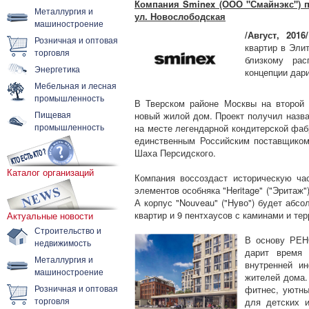
Компания Sminex (ООО "Смайнэкс") 
Металлургия и
ул. Новослободская
машиностроение
/Август, 2016/
Розничная и оптовая
квартир в Эли
торговля
близкому ра
Энергетика
концепции дар
Мебельная и лесная
промышленность
В Тверском районе Москвы на второй
Пищевая
новый жилой дом. Проект получил наз
промышленность
на месте легендарной кондитерской фаб
единственным Российским поставщиком
Шаха Персидского.
Каталог организаций
Компания воссоздаст историческую ча
элементов особняка "Heritage" ("Эритаж"
А корпус "Nouveau" ("Нуво") будет абс
квартир и 9 пентхаусов с каминами и те
Актуальные новости
Строительство и
В основу РЕН
недвижимость
дарит время 
Металлургия и
внутренней и
машиностроение
жителей дома.
Розничная и оптовая
фитнес, уютны
торговля
для детских 