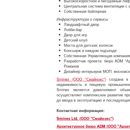
Высокоскоростной и бесшумный лиф
Центральная система вентиляции с 
Собственная бойлерная
Инфраструктура и сервисы
Ландшафтный двор
Лобби-бар
Двор для игр
Детский клуб
Места для детских колясок
Консьерж в каждом подъезде
Собственная Управляющая компания
Разработчик проекта: бюро ADM "А
Романов
Дизайнер интерьеров МОП: москов
Sminex (ООО "Смайнэкс")
создана в 
недвижимость и пищевую промышленн
Sminex является девелопмент объек
осуществляет комплексное развитие про
до ввода в эксплуатацию и последующег
Контактная информация:
Sminex Ltd. (ООО "Смайнэкс")
Архитектурное бюро ADM (ООО "Архит