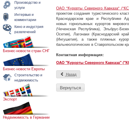
Производство и
услуги
ОАО "Курорты Северного Кавказа" ("КС
проектом создания туристического клас
Интервью и
Краснодарском крае и Республике Ад
комментарии
новых горнолыжных курортов мирового
Кино и индустрия
(Чеченская Республика), Эльбрус-Безе
развлечений
Осетия), Лагонаки (Краснодарский кра
(Ингушетия), а также пляжных курор
бальнеологических в Ставропольском кр
Бизнес-новости стран СНГ
Контактная информация:
OAO "Курорты Северного Кавказа" ("К
Бизнес-новости Европы
Назад
Строительство и
недвижимость
Вернуться
Экспорт
Недвижимость в Германии