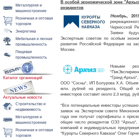
В особой экономической зоне "Архыз
Металлургия и
резидентов
машиностроение
/Ноябрь, 201
Розничная и оптовая
рекреационног
торговля
Черкесской Ре
Энергетика
Заявки буду
Экспертным советом по особым эконо
Мебельная и лесная
развития Российской Федерации на за
промышленность
Москве.
Пищевая
промышленность
Новыми ре
"ПикЭкспирие
"Гранд-Архыз
Каталог организаций
ООО "Сосны", ИП Болурова Х.А. Объем 
млн. рублей на резидента. Общий о
инвесторов составит около 2,3 млрд. руб
Актуальные новости
Строительство и
"Все потенциальные инвесторы успешно
недвижимость
заявок на Экспертном совете Минэконо
года они получат сертификаты о присв
Металлургия и
общее число резидентов ОЭЗ "Архыз",
машиностроение
компаний и индивидуальных предприни
Розничная и оптовая
"Курорты Северного Кавказа" Олег Горче
торговля