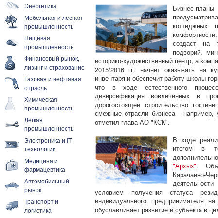
Энергетика
Бизнес-план
предусматрив
Мебельная и лесная
коттеджных п
промышленность
комфортности.
Пищевая
создаст на т
промышленность
подворий, мин
Финансовый рынок,
историко-художественный центр, а комп
лизинг и страхование
2015/2016 гг. начнет оказывать на к
инвентаря и обеспечит работу школы го
Газовая и нефтяная
что в ходе естественного процесс
отрасль
диверсификация вовлеченных в про
Химическая
дорогостоящее строительство гостин
промышленность
смежные отрасли бизнеса - например, у
Легкая
отметил глава АО "КСК".
промышленность
В ходе реали
Электроника и IT-
итогом в т
технологии
дополнительн
Медицина и
"Архыз"
. Объ
фармацевтика
Карачаево-Че
Автомобильный
деятельности
рынок
условием получения статуса резид
индивидуального предпринимателя на
Транспорт и
обуславливает развитие и субъекта в цел
логистика