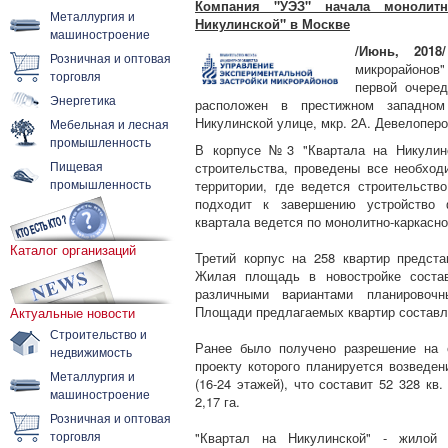
Компания "УЭЗ" начала монолит
Металлургия и
Никулинской" в Москве
машиностроение
/Июнь, 2018/
Розничная и оптовая
микрорайонов"
торговля
первой очеред
Энергетика
расположен в престижном западном
Никулинской улице, мкр. 2А. Девелоперо
Мебельная и лесная
промышленность
В корпусе №3 "Квартала на Никулинс
Пищевая
строительства, проведены все необхо
промышленность
территории, где ведется строительств
подходит к завершению устройство 
квартала ведется по монолитно-каркасно
Каталог организаций
Третий корпус на 258 квартир предст
Жилая площадь в новостройке состав
различными вариантами планировоч
Площади предлагаемых квартир составляют
Актуальные новости
Строительство и
Ранее было получено разрешение на с
недвижимость
проекту которого планируется возведе
Металлургия и
(16-24 этажей), что составит 52 328 к
машиностроение
2,17 га.
Розничная и оптовая
торговля
"Квартал на Никулинской" - жилой 