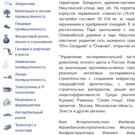
территории Западного административ
Энергетика
Никулинской улице, мкр. 2А. На террито
Мебельная и лесная
корпусов переменной этажности (16-2
промышленность
застройки составит 52 318 кв. м. не
Пищевая
окружением и прибрежной локацией. В п
промышленность
расположены Парк школьников с каск
Олимпийской деревни и парк Никулино
Финансовый рынок,
обеспечит развития сеть наземного тран
лизинг и страхование
"Юго-Западная" и "Очаково", открытие ко
Газовая и нефтяная
отрасль
"Управление экспериментальной заст
Химическая
девелопер полного цикла в России. Ком
промышленность
на реализации крупномасштабных горо
реализует нетиповые эксперимент
Легкая
строительства с созданием инфрастру
промышленность
ландшафтной архитектуры, с приме
Электроника и IT-
строительных материалов, решая во
технологии
энергоэффективности. Среди реализ
Медицина и
Куркино, Раменки, "Синяя птица", Но
фармацевтика
проектов - Москва, Московская область,
Элиста и другие регионы.
Автомобильный
рынок
#uez #строительство #недвижи
Транспорт и
#гражданскоестроительство #жилищ
логистика
#инфраструктура #проект #инве