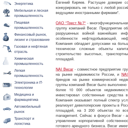
Евгений Киряев. Растущее доверие с
Энергетика
конкурировать не только с любой росси
Мебельная и лесная
ведущими иностранными фирмами".
промышленность
Пищевая
ОАО "Трест №7"
- многофункциональная
промышленность
группу компаний Becar. Предприятие о
разрушенных войной важнейших инфр
Финансовый рынок,
особенности нефтедобывающей, неф
лизинг и страхование
Компания обладает допусками на больш
Газовая и нефтяная
технически сложные объекты капита
отрасль
строительство высотных, транспортн
Химическая
площадей.
промышленность
NAI Becar
- совместное предприятие гру
Легкая
на рынке недвижимости России, и
NAI
промышленность
брендов на рынке коммерческой недв
Электроника и IT-
группы компаний Becar было выполнено 
технологии
более 10 000 объектов недвижимост
Медицина и
инвестировал собственные средства в
фармацевтика
Компания оказывает полный спектр усл
реализует девелоперские проекты в Росс
Автомобильный
площадей, на 3 200 объектах по всей
рынок
management. Сейчас в фокусе Becar - а
Транспорт и
управление корпоративной собственн
логистика
готового арендного бизнеса. Becar име