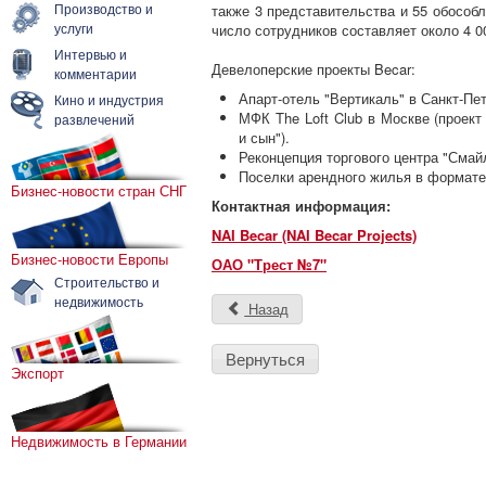
Производство и
также 3 представительства и 55 обособ
услуги
число сотрудников составляет около 4 0
Интервью и
Девелоперские проекты Becar:
комментарии
Апарт-отель "Вертикаль" в Санкт-Пет
Кино и индустрия
МФК The Loft Club в Москве (проек
развлечений
и сын").
Реконцепция торгового центра "Смай
Поселки арендного жилья в формате 
Бизнес-новости стран СНГ
Контактная информация:
NAI Becar (NAI Becar Projects)
Бизнес-новости Европы
ОАО "Трест №7"
Строительство и
недвижимость
Назад
Вернуться
Экспорт
Недвижимость в Германии