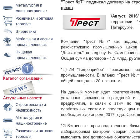
"Трест №7" подписал договор на ст
Металлургия и
цехов
машиностроение
/Август, 2016/
Розничная и оптовая
территории 
торговля
Петербурге.
Энергетика
Мебельная и лесная
Компания "Трест №7" как подрядчи
промышленность
реконструкцию промышленных цехов 
Пищевая
"Двигатель" по адресу Б. Сампсониевск
промышленность
Общая сумма договора - 1,3 млрд. рубле
"ЦНИИ "Гидроприбор" - режимное пре
промышленности. В планах "Трест №7" 
Каталог организаций
общей площадью 20 тыс. кв. м.
На данный момент идет подготовител
установке временных ограждений и 
Актуальные новости
предприятия, в связи с этим по пе
Строительство и
слаботочных систем с последующим в
недвижимость
необходимо до апреля 2017 года. Срок п
Металлургия и
машиностроение
"Собственные производственные базы
Розничная и оптовая
лабораториями контроля сварки позв
торговля
выполнять все договорные обязательств