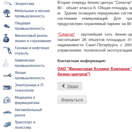
Вторая очередь бизнес-центра "Сенатор
Энергетика
80 - объект класса А. Общая площадь зда
Мебельная и лесная
м. Здание оснащено передовыми систе
промышленность
системами коммуникаций. Для тран
Пищевая
предусмотрен охраняемый паркинг на 80
промышленность
"Сенатор"
- крупнейшая сеть бизнес-це
Финансовый рынок,
насчитывает 26 объектов площадью 31
лизинг и страхование
недвижимости Санкт-Петербурга с 200
Газовая и нефтяная
управлением, технической эксплуатацие
отрасль
Химическая
Контактная информация:
промышленность
ОАО "Финансовая Холдинг Компания "И
Легкая
бизнес-центров")
промышленность
Электроника и IT-
Назад
технологии
Медицина и
Вернуться
фармацевтика
Автомобильный
рынок
Транспорт и
логистика