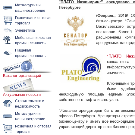
"ПЛАТО Инжиниринг" арендовало о
Металлургия и
Петербурге
машиностроение
/Февраль, 2016/
О
Розничная и оптовая
бизнес-центре "Се
торговля
Васильевского ос
Энергетика
составляет более 1 
расширением комп
Мебельная и лесная
арендуемых площад
промышленность
Пищевая
промышленность
"ПЛАТО Инжи
консалтинга
инфраструкту
значения.
Каталог организаций
Ключевыми тре
были удобно
необходимую площадь единым блоко
Актуальные новости
собственного лифта и сан. узла.
Строительство и
недвижимость
"Желание арендаторов быть автономн
Металлургия и
офисов Петербурга. Арендаторы стремя
машиностроение
бизнес-центру и иметь все необходимое
Розничная и оптовая
управляющий директор сети бизнес-цент
торговля