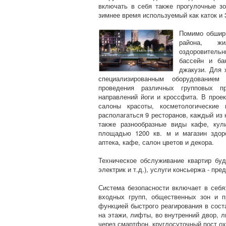
включать в себя также прогулочные з
зимнее время используемый как каток и 
Помимо обшир
района, жи
оздоровительн
бассейн и ба
джакузи. Для 
специализированным оборудование
проведения различных групповых п
направлений йоги и кроссфита. В прое
салоны красоты, косметологические
располагаться 9 ресторанов, каждый из
также разнообразные виды кафе, кул
площадью 1200 кв. м и магазин здоро
аптека, кафе, салон цветов и декора.
Техническое обслуживание квартир буд
электрик и т.д.), услуги консьержа - пр
Система безопасности включает в себ
входных групп, общественных зон и п
функцией быстрого реагирования в сост
на этажи, лифты, во внутренний двор, 
через смартфон, круглосуточный пост ох