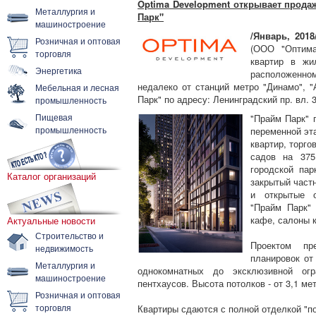
Optima Development открывает прода
Металлургия и
Парк"
машиностроение
/Январь, 2018
Розничная и оптовая
(ООО "Оптима
торговля
квартир в жи
Энергетика
расположенном
недалеко от станций метро "Динамо", 
Мебельная и лесная
Парк" по адресу: Ленинградский пр. вл. 3
промышленность
Пищевая
"Прайм Парк" 
промышленность
переменной эт
квартир, торго
садов на 375
городской пар
Каталог организаций
закрытый част
и открытые о
"Прайм Парк" 
кафе, салоны к
Актуальные новости
Строительство и
Проектом пр
недвижимость
планировок от
Металлургия и
однокомнатных до эксклюзивной огр
машиностроение
пентхаусов. Высота потолков - от 3,1 ме
Розничная и оптовая
торговля
Квартиры сдаются с полной отделкой "по