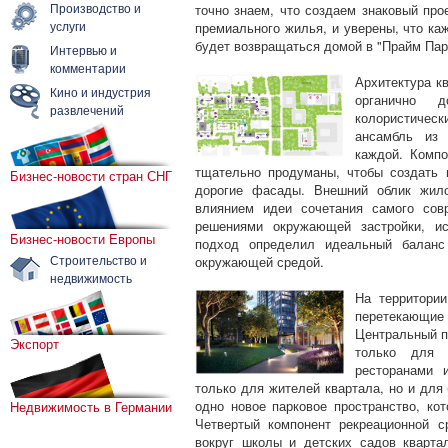
Производство и
точно знаем, что создаем знаковый пр
услуги
премиального жилья, и уверены, что к
будет возвращаться домой в "Прайм Парк
Интервью и
комментарии
Архитектура кв
Кино и индустрия
органично 
развлечений
колористичес
ансамбль из
каждой. Компо
тщательно продуманы, чтобы создать 
Бизнес-новости стран СНГ
дорогие фасады. Внешний облик жило
влиянием идеи сочетания самого сов
решениями окружающей застройки, ис
Бизнес-новости Европы
подход определил идеальный баланс 
Строительство и
окружающей средой.
недвижимость
На территори
перетекающи
Центральный п
Экспорт
только для 
ресторанами 
только для жителей квартала, но и для
одно новое парковое пространство, ко
Недвижимость в Германии
Четвертый компонент рекреационной с
вокруг школы и детских садов квартал