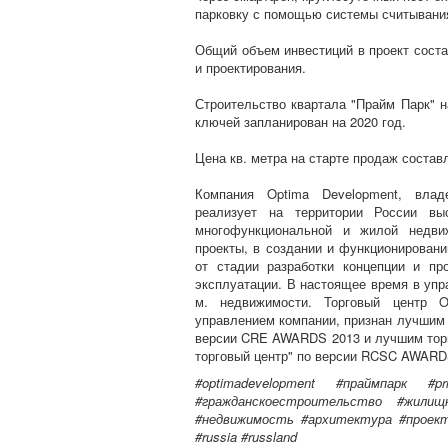
парковку с помощью системы считывани
Общий объем инвестиций в проект соста
и проектирования.
Строительство квартала "Прайм Парк" н
ключей запланирован на 2020 год.
Цена кв. метра на старте продаж составл
Компания Optima Development, влад
реализует на территории России выс
многофункциональной и жилой недви
проекты, в создании и функционировани
от стадии разработки концепции и пр
эксплуатации. В настоящее время в упра
м. недвижимости. Торговый центр 
управлением компании, признан лучшим 
версии CRE AWARDS 2013 и лучшим тор
торговый центр" по версии RCSC AWARD
#
optimadevelopment
#
праймпарк
#
p
#гражданскоестроительство #жилищ
#недвижимость #архитектура #проек
#russia #russland