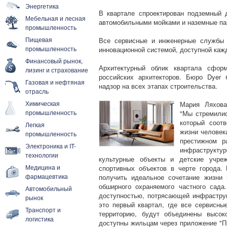
Энергетика
В квартале спроектирован подземный 
Мебельная и лесная
автомобильными мойками и наземные па
промышленность
Пищевая
Все сервисные и инженерные службы 
промышленность
инновационной системой, доступной каж
Финансовый рынок,
Архитектурный облик квартала сфор
лизинг и страхование
российских архитекторов. Бюро Dyer 
Газовая и нефтяная
надзор на всех этапах строительства.
отрасль
Химическая
Мария Ляхова
промышленность
"Мы стремилис
который соот
Легкая
жизни человек
промышленность
престижном р
Электроника и IT-
инфраструкт
технологии
культурные объекты и детские учре
Медицина и
спортивных объектов в черте города
фармацевтика
получить идеальное сочетание жизни
обширного охраняемого частного сада
Автомобильный
доступностью, потрясающей инфрастру
рынок
это первый квартал, где все сервисны
Транспорт и
территорию, будут объединены высок
логистика
доступны жильцам через приложение "П