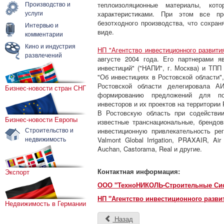
Производство и
теплоизоляционные материалы, кот
услуги
характеристиками. При этом все пр
безотходного производства, что сохра
Интервью и
виде.
комментарии
Кино и индустрия
НП "Агентство инвестиционного развити
развлечений
августе 2004 года. Его партнерами 
инвестиций" ("НАПИ", г. Москва) и ТПП
"Об инвестициях в Ростовской области"
Ростовской области делегировала А
Бизнес-новости стран СНГ
формированию предложений для по
инвесторов и их проектов на территории 
В Ростовскую область при содействии
Бизнес-новости Европы
известные транснациональные, брендо
Строительство и
инвестиционную привлекательность рег
недвижимость
Valmont Global Irrigation, PRAXAIR, Ai
Auchan, Castorama, Real и другие.
Контактная информация:
Экспорт
ООО "ТехноНИКОЛЬ-Строительные Си
НП "Агентство инвестиционного разви
Недвижимость в Германии
Назад