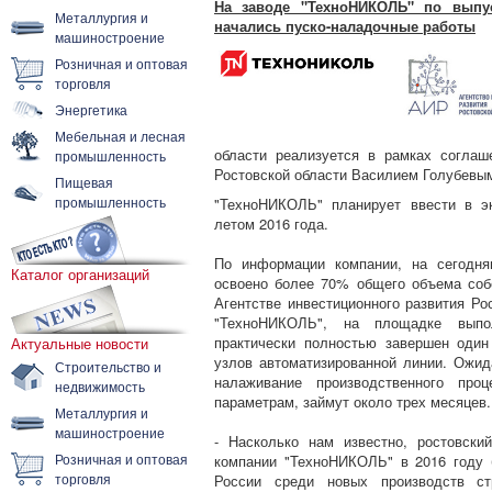
На заводе "ТехноНИКОЛЬ" по выпу
Металлургия и
начались пуско-наладочные работы
машиностроение
Розничная и оптовая
торговля
Энергетика
Мебельная и лесная
области реализуется в рамках соглаш
промышленность
Ростовской области Василием Голубевы
Пищевая
промышленность
"ТехноНИКОЛЬ" планирует ввести в э
летом 2016 года.
По информации компании, на сегодня
Каталог организаций
освоено более 70% общего объема соб
Агентстве инвестиционного развития Ро
"ТехноНИКОЛЬ", на площадке выпол
практически полностью завершен один
Актуальные новости
узлов автоматизированной линии. Ожид
Строительство и
налаживание производственного про
недвижимость
параметрам, займут около трех месяцев.
Металлургия и
машиностроение
- Насколько нам известно, ростовск
Розничная и оптовая
компании "ТехноНИКОЛЬ" в 2016 году
торговля
России среди новых производств стр