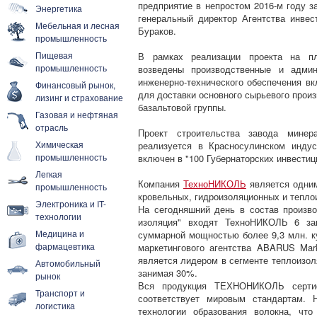
предприятие в непростом 2016-м году з
Энергетика
генеральный директор Агентства инвес
Мебельная и лесная
Бураков.
промышленность
Пищевая
В рамках реализации проекта на пл
промышленность
возведены производственные и админ
инженерно-технического обеспечения в
Финансовый рынок,
для доставки основного сырьевого произ
лизинг и страхование
базальтовой группы.
Газовая и нефтяная
отрасль
Проект строительства завода минер
Химическая
реализуется в Красносулинском индус
промышленность
включен в "100 Губернаторских инвестиц
Легкая
Компания
ТехноНИКОЛЬ
является одним
промышленность
кровельных, гидроизоляционных и тепло
Электроника и IT-
На сегодняшний день в состав произв
технологии
изоляция" входят ТехноНИКОЛЬ 6 зав
Медицина и
суммарной мощностью более 9,3 млн. к
фармацевтика
маркетингового агентства ABARUS Mar
является лидером в сегменте теплоизол
Автомобильный
занимая 30%.
рынок
Вся продукция ТЕХНОНИКОЛЬ сертифи
Транспорт и
соответствует мировым стандартам. 
логистика
технологии образования волокна, что