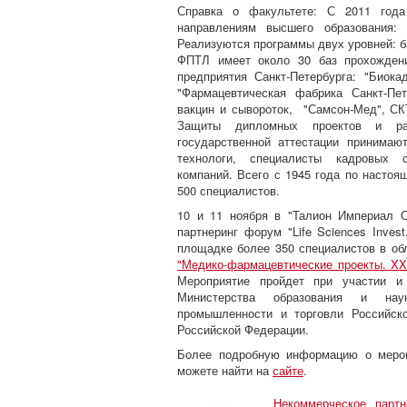
Справка о факультете: С 2011 год
направлениям высшего образования: 
Реализуются программы двух уровней: б
ФПТЛ имеет около 30 баз прохождени
предприятия Санкт-Петербурга: "Биока
"Фармацевтическая фабрика Санкт-Пет
вакцин и сывороток, "Самсон-Мед", СКТ
Защиты дипломных проектов и ра
государственной аттестации принимаю
технологи, специалисты кадровых с
компаний. Всего с 1945 года по настоя
500 специалистов.
10 и 11 ноября в "Талион Империал 
партнеринг форум "Life Sciences Invest
площадке более 350 специалистов в обл
"Медико-фармацевтические проекты. XX
Мероприятие пройдет при участии и 
Министерства образования и нау
промышленности и торговли Российск
Российской Федерации.
Более подробную информацию о мероп
можете найти на
сайте
.
Некоммерческое партн