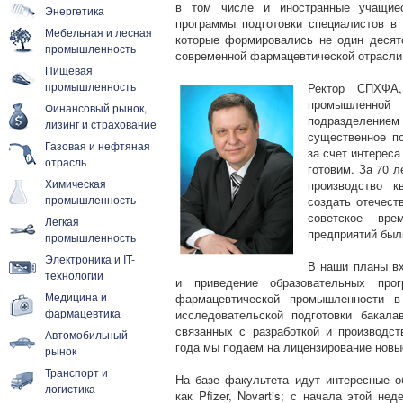
в том числе и иностранные учащиес
Энергетика
программы подготовки специалистов в 
Мебельная и лесная
которые формировались не один десят
промышленность
современной фармацевтической отрасли
Пищевая
промышленность
Ректор СПХФА,
промышленной
Финансовый рынок,
подразделением
лизинг и страхование
существенное п
Газовая и нефтяная
за счет интереса
отрасль
готовим. За 70 л
Химическая
производство к
промышленность
создать отечес
советское вре
Легкая
предприятий был
промышленность
Электроника и IT-
В наши планы вх
технологии
и приведение образовательных про
Медицина и
фармацевтической промышленности в
фармацевтика
исследовательской подготовки бакала
связанных с разработкой и производст
Автомобильный
года мы подаем на лицензирование новы
рынок
Транспорт и
На базе факультета идут интересные о
логистика
как Pfizer, Novartis; с начала этой н