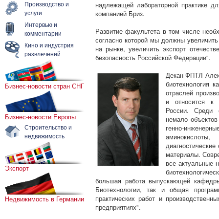
Производство и
надлежащей лабораторной практике дл
услуги
компанией Бриз.
Интервью и
Развитие факультета в том числе необ
комментарии
согласно которой мы должны увеличить
Кино и индустрия
на рынке, увеличить экспорт отечеств
развлечений
безопасность Российской Федерации".
Декан ФПТЛ Алек
биотехнология к
Бизнес-новости стран СНГ
отраслей произв
и относится к 
России. Среди 
Бизнес-новости Европы
немало объектов
Строительство и
генно-инженерные
недвижимость
аминокислоты
диагностические
материалы. Совр
все актуальные н
Экспорт
биотехнологичес
большая работа выпускающей кафедры
Биотехнологии, так и общая програ
практических работ и производственны
Недвижимость в Германии
предприятиях".