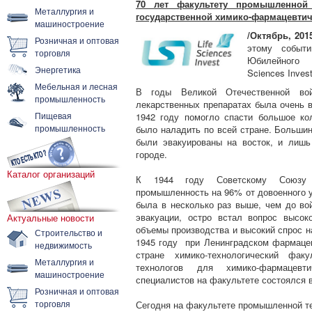
70 лет факультету промышленной т
Металлургия и
государственной химико-фармацевтич
машиностроение
/Октябрь, 201
Розничная и оптовая
этому событ
торговля
Юбилейного 
Энергетика
Sciences Invest
Мебельная и лесная
В годы Великой Отечественной во
промышленность
лекарственных препаратах была очень 
Пищевая
1942 году помогло спасти большое ко
промышленность
было наладить по всей стране. Больши
были эвакуированы на восток, и лишь
городе.
Каталог организаций
К 1944 году Советскому Союзу у
промышленность на 96% от довоенного у
была в несколько раз выше, чем до во
эвакуации, остро встал вопрос высок
Актуальные новости
объемы производства и высокий спрос н
Строительство и
1945 году при Ленинградском фармацев
недвижимость
стране химико-технологический фак
Металлургия и
технологов для химико-фармацевт
машиностроение
специалистов на факультете состоялся в
Розничная и оптовая
торговля
Сегодня на факультете промышленной те