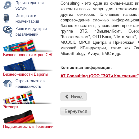
Производство и
Consulting - это один из сильнейших 
услуги
консалтинговых услуг для телекоммуни
других секторов. Ключевые направл
Интервью и
сопровождение сложных информационн
комментарии
бизнес-консалтинг, управление проектам
Кино и индустрия
группа ВТБ, "ВымпелКом", Сберб
развлечений
"Казахтелеком", ОТП Банк, "Лето Банк"
МОЭСК, МРСК Центра и Приволжья, Ф
мировой ИТ-индустрии, такие как Ora
MicroStrategy, Avaya, EMC и др.
Бизнес-новости стран СНГ
Контактная информация:
Бизнес-новости Европы
AT Consulting (ООО "ЭйТи Консалтинг"
Строительство и
недвижимость
Назад
Экспорт
Вернуться
Недвижимость в Германии