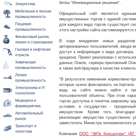
блока "Инновационные решения".
Энергетика
Мебельная и лесная
Официальный сайт является едины
промышленность
имущественных торгов с единой системо
Пищевая
для каждого вида торгов существует св
промышленность
этого настройки сайта кастомизируются 
Финансовый рынок,
В ходе внедрения новых разделов 
лизинг и страхование
авторизованных пользователей, ввода м
Газовая и нефтяная
доступ к информации о виде договора,
отрасль
аукциона. Проект реализован с использо
Химическая
данных Oracle, сервера приложений Oracl
промышленность
а также веб-браузера в качестве клиента
Легкая
"В результате изменения нормативно-пр
промышленность
которые нужно фиксировать на портале.
Электроника и IT-
ведь на сайте можно найти и при
технологии
пользователей объекты. При этом хара
Медицина и
торгах доступна и понятна широкому кр
фармацевтика
условия, а государство - прозрачны
имуществом. Кроме того, благодаря
Автомобильный
реализации имущества существенно уве
рынок
заместитель Министра экономического р
Транспорт и
логистика
Компания
ООО "ЭйТи Консалтинг" (AT C