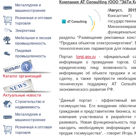
Компания AT Consulting (ООО "ЭйТи К
Металлургия и
/Август, 2015
машиностроение
Консалтинг
Розничная и оптовая
государстве
торговля
Минэкономра
Энергетика
функционально
разделы "Размещение рекламных констр
Мебельная и лесная
"Продажа объектов электроэнергетики". 
промышленность
технологических параметров для повыш
Пищевая
промышленность
Портал
torgi.gov.ru
- официальный са
информации о проведении торгов. 
юридическому лицу возможность най
информацию об объекте продажи и но
Каталог организаций
сделку, а также приобрести необходи
техническую поддержку AT Consult
экономического развития РФ.
Актуальные новости
"Данный портал - эффективный ме
Строительство и
госимущества. Его внедрение обеспеч
недвижимость
гражданам и представителям бизнеса, к
Металлургия и
компания участвовала в разработке 
машиностроение
развивать. Новая функциональность по
Розничная и оптовая
находить необходимую информацию и 
торговля
продаж госимущества", - говорит Игорь Х