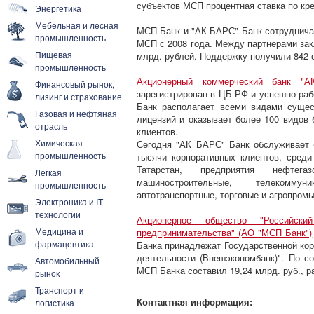
субъектов МСП процентная ставка по кр
Энергетика
Мебельная и лесная
МСП Банк и "АК БАРС" Банк сотруднич
промышленность
МСП с 2008 года. Между партнерами зак
Пищевая
млрд. рублей. Поддержку получили 842 
промышленность
Акционерный коммерческий банк "А
Финансовый рынок,
зарегистрирован в ЦБ РФ и успешно раб
лизинг и страхование
Банк располагает всеми видами суще
Газовая и нефтяная
лицензий и оказывает более 100 видов 
отрасль
клиентов.
Химическая
Сегодня "АК БАРС" Банк обслуживает 
промышленность
тысячи корпоративных клиентов, среди
Татарстан, предприятия нефтега
Легкая
машиностроительные, телекоммун
промышленность
автотранспортные, торговые и агропром
Электроника и IT-
технологии
Акционерное общество "Российс
Медицина и
предпринимательства" (АО "МСП Банк")
фармацевтика
Банка принадлежат Государственной кор
деятельности (Внешэкономбанк)". По со
Автомобильный
МСП Банка составил 19,24 млрд. руб., р
рынок
Транспорт и
Контактная информация:
логистика