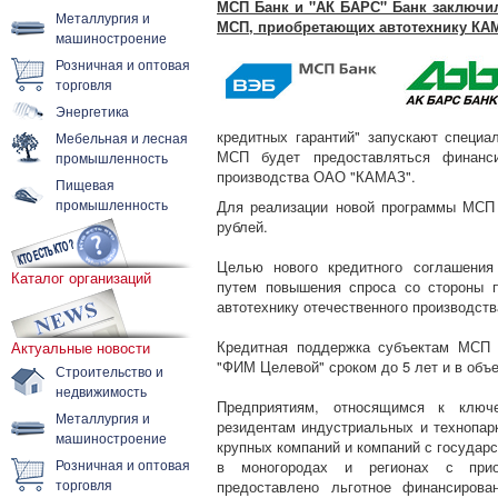
МСП Банк и "АК БАРС" Банк заключил
Металлургия и
МСП, приобретающих автотехнику КА
машиностроение
Розничная и оптовая
торговля
Энергетика
кредитных гарантий" запускают специа
Мебельная и лесная
МСП будет предоставляться финанси
промышленность
производства ОАО "КАМАЗ".
Пищевая
промышленность
Для реализации новой программы МСП
рублей.
Целью нового кредитного соглашения
Каталог организаций
путем повышения спроса со стороны п
автотехнику отечественного производств
Кредитная поддержка субъектам МСП 
Актуальные новости
"ФИМ Целевой" сроком до 5 лет и в объе
Строительство и
недвижимость
Предприятиям, относящимся к ключ
Металлургия и
резидентам индустриальных и технопа
машиностроение
крупных компаний и компаний с государ
Розничная и оптовая
в моногородах и регионах с приор
торговля
предоставлено льготное финансирова