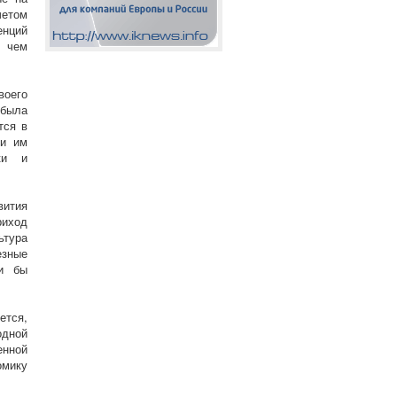
четом
енций
, чем
воего
 была
тся в
ии им
ки и
вития
риход
ьтура
езные
ли бы
ется,
одной
енной
омику