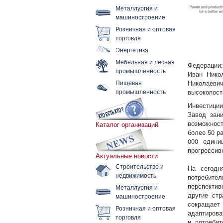
Металлургия и
машиностроение
Розничная и оптовая
торговля
Энергетика
Мебельная и лесная
Федерации;
промышленность
Иван Нико
Пищевая
Николаев
промышленность
высокопост
Инвестиции
Завод зан
возможнос
Каталог организаций
более 50 р
000 едини
прогрессив
Актуальные новости
Строительство и
На сегодн
недвижимость
потребите
перспектив
Металлургия и
другие ст
машиностроение
сокращает
Розничная и оптовая
адаптирова
торговля
и потреби