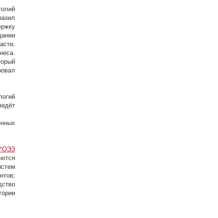
толий
разил
ержку
дании
асти.
неса.
торый
ровал
логий
ведёт
енных
("ОЭЗ
яются
истем
нтов;
дство
тории