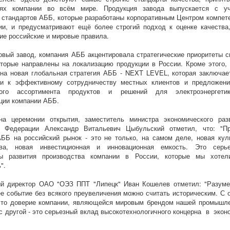
иях компании во всём мире. Продукция завода выпускается с у
 стандартов АББ, которые разработаны корпоративным Центром компет
и, и предусматривают ещё более строгий подход к оценке качества
е российские и мировые правила.
овый завод, компания АББ акцентировала стратегические приоритеты с
оторые направлены на локализацию продукции в России. Кроме этого,
на новая глобальная стратегия АББ - NEXT LEVEL, которая заключае
ии к эффективному сотрудничеству местных клиентов и предложен
ного ассортимента продуктов и решений для электроэнергети
ции компании АББ.
на церемонии открытия, заместитель министра экономического раз
й Федерации Александр Витальевич Цыбульский отметил, что: "П
ББ на российский рынок - это не только, на самом деле, новая кул
тва, новая инвестиционная и инновационная емкость. Это серь
вы развития производства компании в России, которые мы хоте
".
ый директор ОАО "ОЭЗ ППТ "Липецк" Иван Кошелев отметил: "Разуме
е событие без всякого преувеличения можно считать историческим. С 
 это доверие компании, являющейся мировым брендом нашей промышл
с другой - это серьезный вклад высокотехнологичного концерна в экон