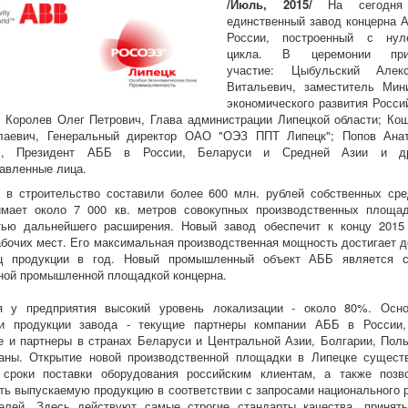
/Июль, 2015/
На сегодня
единственный завод концерна 
России, построенный с нул
цикла. В церемонии при
участие: Цыбульский Алекс
Витальевич, заместитель Мин
экономического развития Росси
 Королев Олег Петрович, Глава администрации Липецкой области; Ко
лаевич, Генеральный директор ОАО "ОЭЗ ППТ Липецк"; Попов Ана
ич, Президент АББ в России, Беларуси и Средней Азии и др
авленные лица.
 в строительство составили более 600 млн. рублей собственных сре
имает около 7 000 кв. метров совокупных производственных площа
тью дальнейшего расширения. Новый завод обеспечит к концу 2015
абочих мест. Его максимальная производственная мощность достигает д
ц продукции в год. Новый промышленный объект АББ является 
ной промышленной площадкой концерна.
я у предприятия высокий уровень локализации - около 80%. Осн
ли продукции завода - текущие партнеры компании АББ в России
е и партнеры в странах Беларуси и Центральной Азии, Болгарии, Пол
раны. Открытие новой производственной площадки в Липецке сущест
 сроки поставки оборудования российским клиентам, а также позв
ть выпускаемую продукцию в соответствии с запросами национального 
телей. Здесь действуют самые строгие стандарты качества, принят