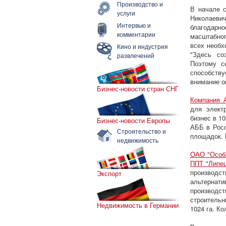
Производство и
В начале с
услуги
Николаеви
Интервью и
благодарн
комментарии
масштабног
всех необх
Кино и индустрия
"Здесь со
развлечений
Поэтому с
способств
внимание о
Бизнес-новости стран СНГ
Компания 
для элект
бизнес в 10
Бизнес-новости Европы
АББ в Росс
Строительство и
площадок. 
недвижимость
ОАО "Особа
ППТ "Липец
производс
Экспорт
альтернат
производст
строительн
Недвижимость в Германии
1024 га. Ко