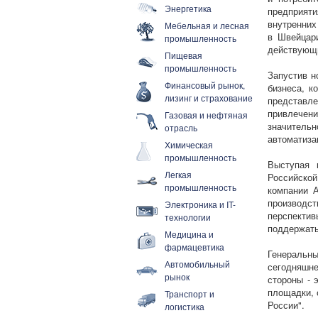
Энергетика
предприят
внутренних
Мебельная и лесная
в Швейцари
промышленность
действующи
Пищевая
промышленность
Запустив н
Финансовый рынок,
бизнеса, к
лизинг и страхование
представле
привлечен
Газовая и нефтяная
значитель
отрасль
автоматиза
Химическая
промышленность
Выступая 
Легкая
Российско
промышленность
компании А
производс
Электроника и IT-
перспекти
технологии
поддержать
Медицина и
фармацевтика
Генеральн
Автомобильный
сегодняшне
рынок
стороны -
площадки, 
Транспорт и
России".
логистика