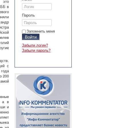
 это
АББ в
евого
Пароль
няли
андр
истра
Запомнить меня
йской
Войти
шелев
толий
Забыли логин?
угие
Забыли пароль?
дств.
дей с
 года
о 200
самой
овные
, а в
ьши и
венно
оляет
рынка
ые на