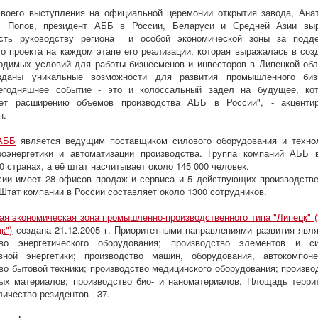
воего выступления на официальной церемонии открытия завода, Ана
ч Попов, президент АББ в России, Беларуси и Средней Азии вы
ость руководству региона и особой экономической зоны за подд
о проекта на каждом этапе его реализации, которая выражалась в соз
одимых условий для работы бизнесменов и инвесторов в Липецкой обл
зданы уникальные возможности для развития промышленного биз
егодняшнее событие - это и колоссальный задел на будущее, ко
ует расширению объемов производства АББ в России", - акценти
н.
АББ
является ведущим поставщиком силового оборудования и техно
роэнергетики и автоматизации производства. Группа компаний АББ 
0 странах, а её штат насчитывает около 145 000 человек.
ии имеет 28 офисов продаж и сервиса и 5 действующих производств
Штат компании в России составляет около 1300 сотрудников.
я экономическая зона промышленно-производственного типа "Липецк" 
к")
создана 21.12.2005 г. Приоритетными направлениями развития явл
тво энергетического оборудования; производство элементов и с
ивной энергетики; производство машин, оборудования, автокомпоне
во бытовой техники; производство медицинского оборудования; произво
ых материалов; производство био- и наноматериалов. Площадь терри
личество резидентов - 37.