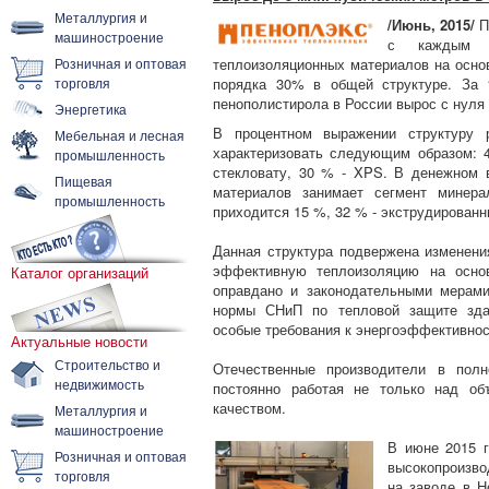
Металлургия и
/Июнь, 2015/
П
машиностроение
с каждым г
Розничная и оптовая
теплоизоляционных материалов на осно
торговля
порядка 30% в общей структуре. За 
пенополистирола в России вырос с нуля 
Энергетика
В процентном выражении структуру 
Мебельная и лесная
характеризовать следующим образом: 
промышленность
стекловату, 30 % - XPS. В денежном
Пищевая
материалов занимает сегмент минера
промышленность
приходится 15 %, 32 % - экструдирован
Данная структура подвержена изменен
эффективную теплоизоляцию на осно
Каталог организаций
оправдано и законодательными мерами
нормы СНиП по тепловой защите здан
особые требования к энергоэффективнос
Актуальные новости
Строительство и
Отечественные производители в полн
недвижимость
постоянно работая не только над об
качеством.
Металлургия и
машиностроение
В июне 2015 
Розничная и оптовая
высокопроизво
торговля
на заводе в Н