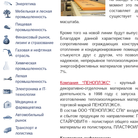
Энергетика
момент это п
составляет 
Мебельная и лесная
существует 
промышленность
масштаба.
Пищевая
промышленность
Кроме того на новой линии будут выпу
Финансовый рынок,
Благодаря данной характеристике 
лизинг и страхование
сопротивление ограждающих констру
отопление и кондиционирование помеще
Газовая и нефтяная
стыкуются друг с другом, что позво
отрасль
надежное, непрерывное теплоизоляционн
Химическая
энергоэффективных материалов увеличен
промышленность
7%.
Легкая
промышленность
Компания "ПЕНОПЛЭКС"
- крупный р
декоративно-отделочных материалов 
Электроника и IT-
деятельность в 1998 году с запуска
технологии
изготовлению теплоизоляционных матер
Медицина и
торговой маркой ПЕНОПЛЭКС®.
фармацевтика
В состав ООО "ПЕНОПЛЭКС СПб" входят
Автомобильный
и сбытом продукции по направлениям:
рынок
СТАЙРОВИТ® - полистирол общего назн
материалы из полистирола, ПЛАСТФОИЛ
Транспорт и
логистика
Контактная информация: