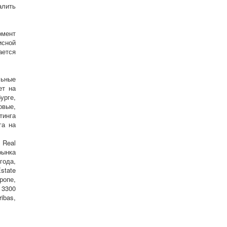
алить
омент
исной
ается
льные
ет на
урге,
овые,
тинга
га на
 Real
рынка
года,
state
ропе,
 3300
ibas,