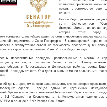
планирует приобрести новый ак
начать строительство еще о
объекта.
Как сообщил управляющий дир
сети бизнес-центров "Сена
Дмитрий Золин, основная за
которая стоит перед 
ом компании - дальнейшее развитие сети и упрочнение лидирующих по
фисной недвижимости Санкт-Петербурга. "В краткосрочной перспекти
ввести в эксплуатацию объект на Московском проспекте д. 60, приоб
и начать строительство нового объекта", - сообщил эксперт.
ресны перспективные площадки, расположенные в местах с хо
ной доступностью, в том числе близко к метро. Преимуществен
ваем объекты в Петроградском и Центральном районах города. Еще
терий - площадь объекта. Она должна быть не менее 5 000 кв. м", - расс
лин.
шний день в среднем по сети заполняемость бизнес-центров превышает
следних сделок - аренда одним из крупнейших междунаро
елей бумаги и упаковки - компанией International Paper - офиса площа
 в БЦ "Сенатор" на Кропоткина, д. 1. Консультантом сделки выст
STERA в альянсе с BNP Paribas Real Estate.