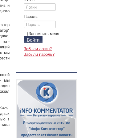
тив и
дного
Пароль
ектор
тор"
Запомнить меня
дача,
Войти
топ-
зиций
Забыли логин?
ве мы
Забыли пароль?
рести
рошей
но мы
 один
казал
 94%.
дных
дью 1
упила