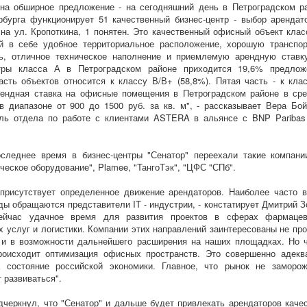
на обширное предложение - на сегодняшний день в Петроградском р
рбурга функционирует 51 качественный бизнес-центр - выбор арендат
на ул. Кропоткина, 1 понятен. Это качественный офисный объект клас
й в себе удобное территориальное расположение, хорошую транспо
ть, отличное техническое наполнение и приемлемую арендную ставк
нтры класса А в Петроградском районе приходится 19,6% предлож
сть объектов относится к классу В/В+ (58,8%). Пятая часть - к кла
рендная ставка на офисные помещения в Петроградском районе в ср
в диапазоне от 900 до 1500 руб. за кв. м", - рассказывает Вера Бой
ель отдела по работе с клиентами ASTERA в альянсе с BNP Paribas
следнее время в бизнес-центры "Сенатор" переехали такие компани
ческое оборудование", Plamee, "ТангоТэк", "ЦФС "СПб".
присутствует определенное движение арендаторов. Наиболее часто 
ды обращаются представители IT - индустрии, - констатирует Дмитрий З
ейчас удачное время для развития проектов в сферах фармацев
 услуг и логистики. Компании этих направлений заинтересованы не про
 и в возможности дальнейшего расширения на наших площадках. Но 
роисходит оптимизация офисных пространств. Это совершенно адекв
а состояние российской экономики. Главное, что рынок не заморо
 развиваться".
дчеркнул, что "Сенатор" и дальше будет привлекать арендаторов каче