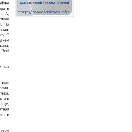
айоне
ора в
са А,
ртную
у. На
ения.
ссу С
еднем
кова,
 Real
и как
в наш
олин.
тики,
сто в
чаще,
атная
жен и
ством