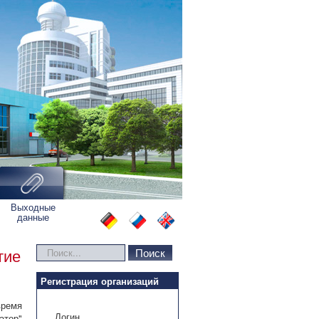
Выходные
данные
Искать...
Поиск
тие
Регистрация организаций
ремя
Логин
тор"