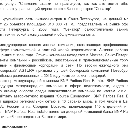
ых услуг. "Снижение ставки не практикуем, так как это может обв
заключает управляющий директор сети бизнес-центров "Сенатор".
 крупнейшая сеть бизнес-центров в Санкт-Петербурге, на данный м
т 25 объектов площадью 310 000 кв. м., представлена на рынке оф
сти Петербурга с 2003 года. "Сенатор" самостоятельно заним
м, технической эксплуатацией и обслуживанием сети.
международная консалтинговая компания, оказывающая профессиона
сфере коммерческой и элитной жилой недвижимости. Активно работа
 рынке с 1992 года. Офисы компании находятся в Москве, Санкт-Петерб
енты компании - российские, иностранные и транснациональные торг
ные и финансовые корпорации и сети. По версии ежегодного рей
рокерский" ASTERA признана лучшей брокерской компанией Петербур
объема реализованных в 2013 году коммерческих площадей.
артнер международной компании BNP Paribas Real Estate. BNP Paribas
ведущая международная компания в сфере недвижимости, лидер 
 объему оборота среди консалтинговых компаний по итогам 2012 
ейтингу авторитетного издания "Source Euromoney". BNP Paribas Real E
т широкой региональной сетью в 40 странах мира, в том числе в Ев
А, России и на Среднем Востоке, включающей 140 отделений и
в. BNP Paribas Real Estate является дочерней компанией банка BNP Par
6-ти наиболее надежных банков в мире.
я информация: