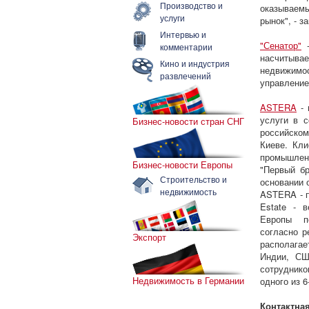
Производство и
оказываем
услуги
рынок", - 
Интервью и
"Сенатор"
-
комментарии
насчитывае
Кино и индустрия
недвижимо
развлечений
управление
ASTERA
- 
услуги в 
Бизнес-новости стран СНГ
российском
Киеве. Кли
промышлен
Бизнес-новости Европы
"Первый б
Строительство и
основании 
недвижимость
ASTERA - п
Estate - 
Европы по
согласно р
Экспорт
располагае
Индии, СШ
сотруднико
Недвижимость в Германии
одного из 
Контактна