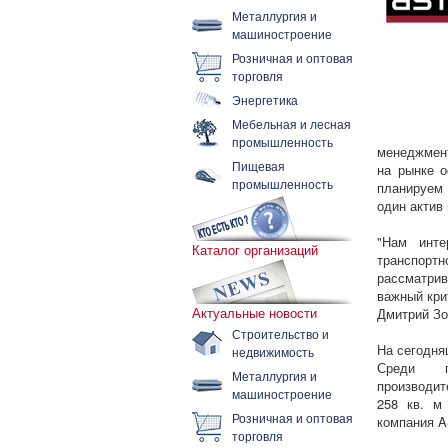
Металлургия и
машиностроение
Розничная и оптовая
торговля
Энергетика
Мебельная и лесная
промышленность
менеджмент
Пищевая
на рынке о
промышленность
планируем 
один актив 
"Нам инте
Каталог организаций
транспорт
рассматри
важный кри
Актуальные новости
Дмитрий Зо
Строительство и
На сегодня
недвижимость
Среди по
Металлургия и
производит
машиностроение
258 кв. м
Розничная и оптовая
компания A
торговля