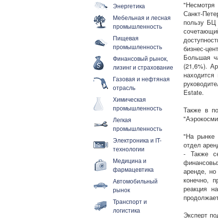
"Несмотря 
Энергетика
Санкт-Пете
Мебельная и лесная
пользу БЦ 
промышленность
сочетающи
Пищевая
доступнос
промышленность
бизнес-це
Большая ча
Финансовый рынок,
(21,6%). А
лизинг и страхование
находится 
Газовая и нефтяная
руководит
отрасль
Estate.
Химическая
промышленность
Также в по
"Аэрокосми
Легкая
промышленность
"На рынке 
Электроника и IT-
отдел арен
технологии
- Также с
Медицина и
финансовых
фармацевтика
аренде, но
конечно, п
Автомобильный
реакция н
рынок
продолжает
Транспорт и
логистика
Эксперт по