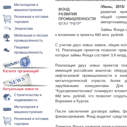
Металлургия и
/Июнь, 2015/
1
машиностроение
развития пр
Розничная и оптовая
общей сумм
торговля
импортозамещ
Энергетика
Займы Фонда о
к вложению в проекты 660 млн. рублей.
Мебельная и лесная
промышленность
С учетом двух новых заявок, общее ко
Пищевая
12. Реализация проектов позволит прив
промышленность
которых займы Фонда составят 3,6 млрд.
Реализация двух новых проектов поз
имеющей российских аналогов: оборуд
Каталог организаций
нефтегазовой промышленности и конв
металлургической отрасли, более
зарубежными конкурентами. Для
Актуальные новости
"Курскрезинотехника" планируют влож
Строительство и
682 млн. рублей, что позволит создат
недвижимость
Воронеже и Курске.
Металлургия и
После заключения договора займа, ф
машиностроение
финансирования, Фонд выделит средств
Розничная и оптовая
торговля
Директор Фонда развития промышленнос