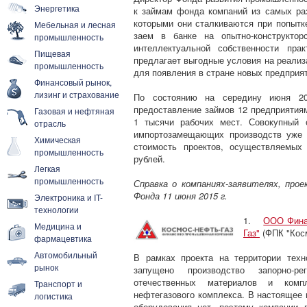
Энергетика
к займам фонда компаний из самых ра
которыми они сталкиваются при попытк
Мебельная и лесная
заем в банке на опытно-конструктор
промышленность
интеллектуальной собственности пра
Пищевая
предлагает выгодные условия на реализа
промышленность
для появления в стране новых предприят
Финансовый рынок,
лизинг и страхование
По состоянию на середину июня 20
предоставление займов 12 предприятиям
Газовая и нефтяная
1 тысячи рабочих мест. Совокупный 
отрасль
импортозамещающих производств уже 
Химическая
стоимость проектов, осуществляемых
промышленность
рублей.
Легкая
промышленность
Справка о компаниях-заявителях, пр
Фонда 11 июня 2015 г.
Электроника и IT-
технологии
1.
ООО Фина
Медицина и
Газ"
(ФПК "Косм
фармацевтика
Автомобильный
В рамках проекта на территории техн
рынок
запущено производство запорно-р
отечественных материалов и комп
Транспорт и
нефтегазового комплекса. В настоящее 
логистика
оборудования нет, поэтому компании