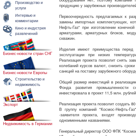
Производство и
продукцию у зарубежных производителе
услуги
Интервью и
Первоочередность предлагаемых к раз
комментарии
замены импортных комплектующих, ко
Нефть-Газ" при изготовлении конечно
Кино и индустрия
арматурами, арматурных блоков, моду
развлечений
скважин.
Изделия имеют преимущества перед 
Бизнес-новости стран СНГ
эксплуатации при низких температу
Реализация проекта позволит снять зав
колебаний курсов валют, снизить сроки
санкций на поставку зарубежного оборуд
Бизнес-новости Европы
Строительство и
Общий размер инвестиций в реализацию 
недвижимость
Фонда развития промышленности с
инвестировала в проект 11,5 млн. рублей
Реализация проекта позволит создать 8
Экспорт
В группу компаний "Космос-Нефть-Га
-заявителя проекта, входят произво
одноименными названиями.
Недвижимость в Германии
Генеральный директор ООО ФПК "Космос