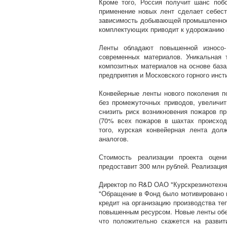
Кроме того, Россия получит шанс побо
применение новых лент сделает себес
зависимость добывающей промышленност
комплектующих приводит к удорожанию п
Ленты обладают повышенной износо-
современных материалов. Уникальная 
композитных материалов на основе база
предприятия и Московского горного инст
Конвейерные ленты нового поколения п
без промежуточных приводов, увеличит
снизить риск возникновения пожаров п
(70% всех пожаров в шахтах происходя
того, курская конвейерная лента до
аналогов.
Стоимость реализации проекта оцен
предоставит 300 млн рублей. Реализация
Директор по R&D ОАО "Курскрезинотехн
"Обращение в Фонд было мотивировано 
кредит на организацию производства те
повышенным ресурсом. Новые ленты обе
что положительно скажется на развит