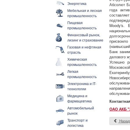
Энергетика
Абсолют Ба
года акти
Мебельная и лесная
составля
промышленность
подтвержд
Пищевая
Moody's. 
промышленность
национальн
Финансовый рынок,
долгосрочн
лизинг и страхование
присвоило
(наивысший
Газовая и нефтяная
Банк заним
отрасль
делового ж
Химическая
Успешно р
промышленность
Московск
Легкая
Екатеринб
промышленность
Новосибир
обслужива
Электроника и IT-
направле
технологии
обслуживан
Медицина и
фармацевтика
Контактна
Автомобильный
ОАО АКБ "
рынок
Транспорт и
Наза
логистика