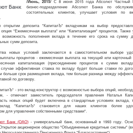
/Июнь, 2015/
С 8 июня 2015 года Абсолют Частный 
бизнес-подразделение Абсолют Банка по обслужив
состоятельных клиентов, улучшает условия по вк
.
и открытии депозита "КапиталЪ" вкладчикам на выбор предоставл
 опция "Ежемесячная выплата" или "Капитализация" процентов. Также 
я возможность пополнения вклада в течение его срока на сумму 
ьных сумм депозита.
тва новых условий заключаются в самостоятельном выборе уд
выплаты процентов - ежемесячная выплата на текущий или карточный 
есячная капитализация (присоединение процентов к сумме вклад
случае эффективная ставка по вкладу будет больше ставки по дого
м больше срок размещения вклада, тем больше разница между эффект
тавкой по договору.
питалЪ" - это вклад-конструктор с возможностью выбора опций, необхо
м, - отмечает заместитель председателя правления Наталья Капи
асть новых опций будет включена в стандартные условиях вклада, 
 вклад "КапиталЪ" становится для наших клиентов более удо
ом для управления собственными средствами".
ют Банк (ОАО)
- универсальный банк, основанный в 1993 году. Осн
 Открытое акционерное общество "Объединенные кредитные системы" (в
ы Негосударственного Пенсионного Фонда "Благосостояние").