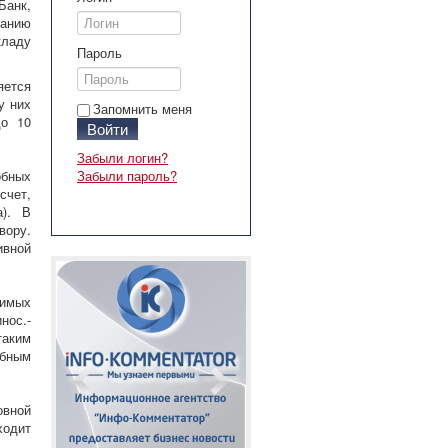
Банк,
анию
ладу
Пароль
яется
у них
Запомнить меня
до 10
Войти
Забыли логин?
обных
Забыли пароль?
счет,
а). В
вору.
ивной
димых
нос.-
таким
бным
овной
ходит