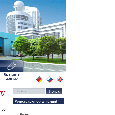
Выходные
данные
Искать...
Поиск
ду
Регистрация организаций
нтов
Логин