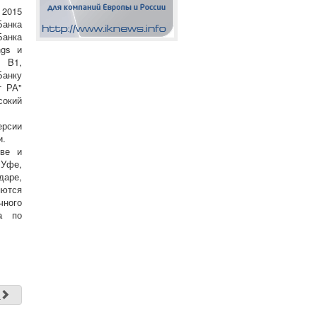
 2015
Банка
анка
ngs и
- B1,
Банку
т РА"
сокий
ерсии
и.
кве и
Уфе,
даре,
яются
чного
а по
д