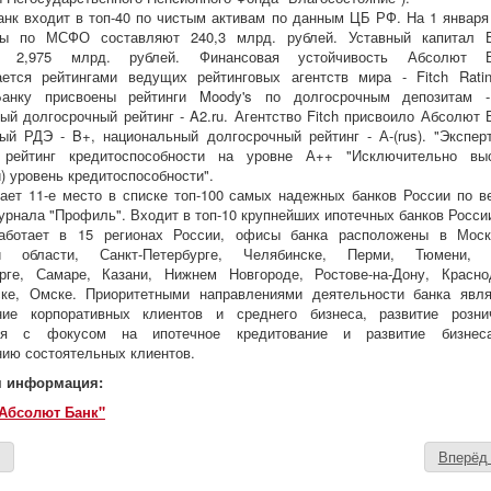
нк входит в топ-40 по чистым активам по данным ЦБ РФ. На 1 января
вы по МСФО составляют 240,3 млрд. рублей. Уставный капитал 
ет 2,975 млрд. рублей. Финансовая устойчивость Абсолют Б
ается рейтингами ведущих рейтинговых агентств мира - Fitch Rati
Банку присвоены рейтинги Moody's по долгосрочным депозитам 
ый долгосрочный рейтинг - A2.ru. Агентство Fitch присвоило Абсолют 
ый РДЭ - B+, национальный долгосрочный рейтинг - А-(rus). "Экспер
 рейтинг кредитоспособности на уровне А++ "Исключительно вы
) уровень кредитоспособности".
ает 11-е место в списке топ-100 самых надежных банков России по в
урнала "Профиль". Входит в топ-10 крупнейших ипотечных банков Росси
аботает в 15 регионах России, офисы банка расположены в Мос
ой области, Санкт-Петербурге, Челябинске, Перми, Тюмени, 
урге, Самаре, Казани, Нижнем Новгороде, Ростове-на-Дону, Красно
ске, Омске. Приоритетными направлениями деятельности банка явл
ние корпоративных клиентов и среднего бизнеса, развитие розни
ния с фокусом на ипотечное кредитование и развитие бизнес
ию состоятельных клиентов.
я информация:
Абсолют Банк"
д
Вперё