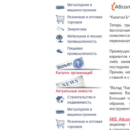
Металлургия и
машиностроение
Розничная и оптовая
"КапиталЪ"
торговля
Теперь пр
Энергетика
бесплатная
появляетс
Мебельная и лесная
первоначал
промышленность
Пищевая
Преимущес
промышленность
вариантов 
либо ежем
последнем 
Причем, че
Каталог организаций
ставкой и с
"Вклад "Ка
Актуальные новости
именно Ва
Строительство и
Большая ч
недвижимость
образом,
инструмент
Металлургия и
машиностроение
АКБ Абсол
Розничная и оптовая
акционер -
торговля
в структур