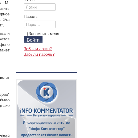
их М.
овить
ерное
Пароль
. Эта
".
тва и
Запомнить меня
уется
Войти
 фоне
Забыли логин?
танет
Забыли пароль?
волит
дово"
 было
днако
ублей