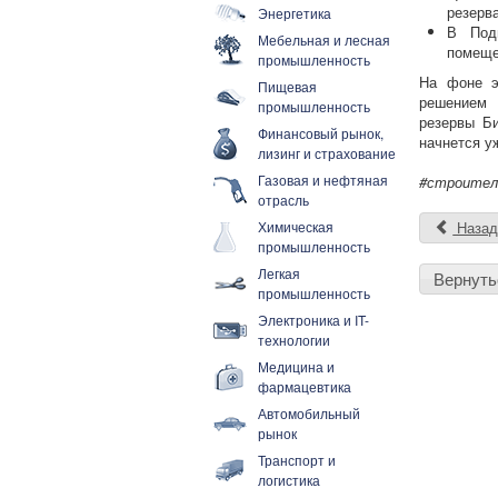
резерва
Энергетика
В Подм
Мебельная и лесная
помеще
промышленность
На фоне э
Пищевая
решением 
промышленность
резервы Би
Финансовый рынок,
начнется у
лизинг и страхование
Газовая и нефтяная
#строител
отрасль
Химическая
Наза
промышленность
Легкая
Вернуть
промышленность
Электроника и IT-
технологии
Медицина и
фармацевтика
Автомобильный
рынок
Транспорт и
логистика