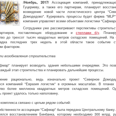
/Ноябрь, 2017/
Ассоциация компаний, принадлежащ
Гуцериеву, а также его партнерам, планирует восстан
возведение новой части логистического центра "Сев
Домодедово". Курировать процессы будет фирма "MLP"
компания управляет всеми объектами логистики "Сафмара
Сотрудники уже рассматривают перспективы строительс
партнеров, поставляющих оборудование и
стеллажи б/у
. Планир
ство до трехсот тысяч квадратных метров складских помещений. На
адка последних трех недель в этой области такое событие с
м фактором.
ти возобновления строительства
афмар" планирует возводить здания небольшими очередями. Это поз
каждый этап строительства и планировать дальнейшие процессы.
ение рационально, ведь изначально проект "Северное Домоде
лся компанией "Евразия логистик" в огромных масштабах. В планах
ство более миллиона квадратных метров складских помещений. О
ь проект удалось только наполовину.
комплекса связано с целым рядом событий:
обственности ассоциации "Сафмар" была передана Центральному банку.
ялся восстановлением Бинбанка, которому необходимо 300 млрд. р