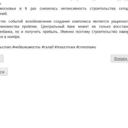
.
осковье в 9 раз снизилась интенсивность строительства скла
ний.
тих событий возобновление создания комплекса является рациона
множества проблем. Центральный банк может не только восстан
нбанка, но и получить прибыль. Именно поэтому строительство наве
же в ноябре.
ьство #недвижимость #склад #логистика #стеллажи
д
Вперё
ся