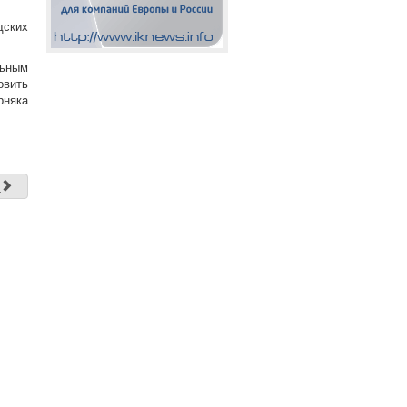
дских
льным
овить
рняка
д