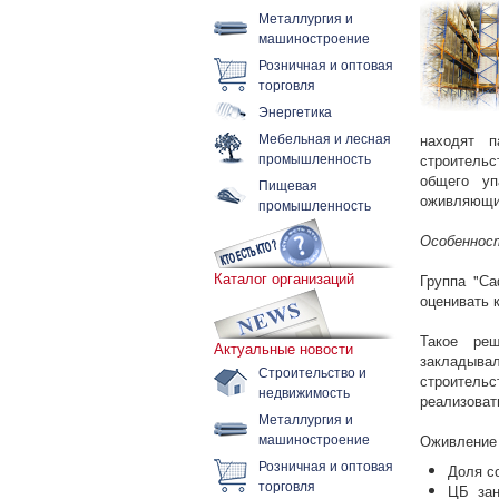
Металлургия и
машиностроение
Розничная и оптовая
торговля
Энергетика
Мебельная и лесная
находят 
промышленность
строитель
общего уп
Пищевая
оживляющи
промышленность
Особеннос
Каталог организаций
Группа "С
оценивать 
Такое реш
Актуальные новости
закладыва
Строительство и
строитель
недвижимость
реализоват
Металлургия и
машиностроение
Оживление 
Розничная и оптовая
Доля с
торговля
ЦБ зан