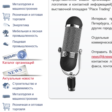
Металлургия и
логотипом и контактной информацией
машиностроение
выставочной площадке "Place Trading"
Розничная и оптовая
торговля
Интервью п
Петербурга, 
Энергетика
других город
Мебельная и лесная
промышленность
Отдельны
Пищевая
коммерческо
промышленность
Отправить В
news@iknews.
контактное 
Каталог организаций
факса, почто
Актуальные новости
Строительство и
недвижимость
Металлургия и
машиностроение
Розничная и оптовая
торговля