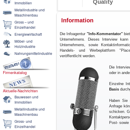
Quality
Immobilien
Metallindustrie und
Maschinenbau
Information
Gross – und
Einzelhandel
Energiewirtschaft
Die Infoagentur
"Info-Kommentator"
biet
Unternehmens. Dieses Interview kan
Möbel- und
Unternehmens, sowie Kontaktinformat
Holzindustrie
Handels- und Werbeplattform "Plac
Nahrungsmittelindustrie
veröffentlicht werden.
Die Intervie
Firmenkatalog
oder in and
Einzelne In
Basis
durch
Aktuelle-Nachrichten
Bauwesen und
Haben Sie 
Immobilien
Anfrage kön
Metallindustrie und
schicken. G
Maschinenbau
Kontaktpers
Gross- und
Post- sowie 
Einzelhandel