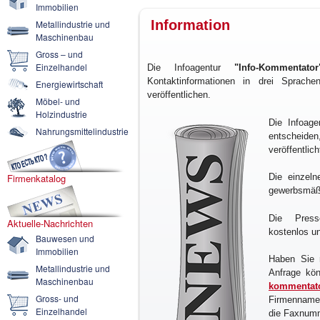
Immobilien
Information
Metallindustrie und
Maschinenbau
Gross – und
Einzelhandel
Die Infoagentur
"Info-Kommentator
Kontaktinformationen in drei Sprac
Energiewirtschaft
veröffentlichen.
Möbel- und
Holzindustrie
Die Infoage
Nahrungsmittelindustrie
entscheid
veröffentlic
Firmenkatalog
Die einzeln
gewerbsmäßig
Die Press
Aktuelle-Nachrichten
kostenlos un
Bauwesen und
Immobilien
Haben Sie 
Metallindustrie und
Anfrage kön
Maschinenbau
kommentato
Gross- und
Firmenname
Einzelhandel
die Faxnumm