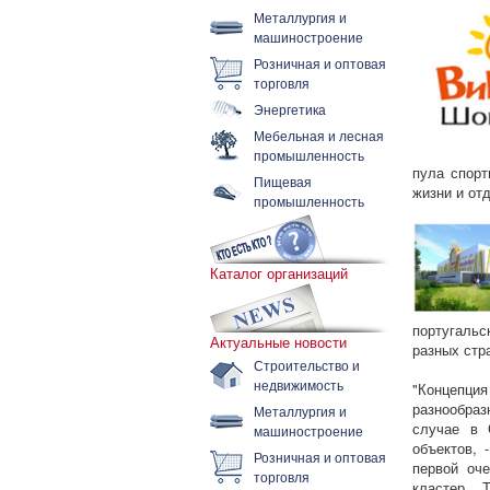
Металлургия и
машиностроение
Розничная и оптовая
торговля
Энергетика
Мебельная и лесная
промышленность
пула спорт
Пищевая
жизни и от
промышленность
Каталог организаций
португальс
Актуальные новости
разных стр
Строительство и
недвижимость
"Концепция
разнообраз
Металлургия и
случае в 
машиностроение
объектов, 
Розничная и оптовая
первой оч
торговля
кластер. 