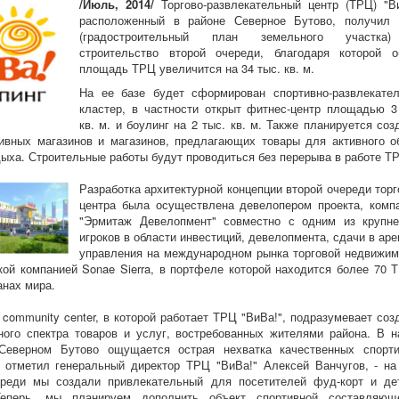
/Июль, 2014/
Торгово-развлекательный центр (ТРЦ) "Ви
расположенный в районе Северное Бутово, получил
(градостроительный план земельного участка
строительство второй очереди, благодаря которой 
площадь ТРЦ увеличится на 34 тыс. кв. м.
На ее базе будет сформирован спортивно-развлекате
кластер, в частности открыт фитнес-центр площадью 3
кв. м. и боулинг на 2 тыс. кв. м. Также планируется соз
ивных магазинов и магазинов, предлагающих товары для активного о
дыха. Строительные работы будут проводиться без перерыва в работе Т
Разработка архитектурной концепции второй очереди торг
центра была осуществлена девелопером проекта, комп
"Эрмитаж Девелопмент" совместно с одним из крупн
игроков в области инвестиций, девелопмента, сдачи в аре
управления на международном рынка торговой недвижим
кой компанией Sonae Sierra, в портфеле которой находится более 70 
анах мира.
 community center, в которой работает ТРЦ "ВиВа!", подразумевает соз
ного спектра товаров и услуг, востребованных жителями района. В 
Северном Бутово ощущается острая нехватка качественных спорт
- отметил генеральный директор ТРЦ "ВиВа!" Алексей Ванчугов, - на
ереди мы создали привлекательный для посетителей фуд-корт и де
Теперь, мы планируем дополнить объект спортивной составляю