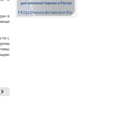
дан в
емная
сти с
ерном
стемы
зацию
д