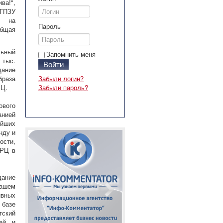
ва!",
 ГПЗУ
) на
Пароль
общая
льный
Запомнить меня
 тыс.
Войти
дание
браза
Забыли логин?
РЦ.
Забыли пароль?
ового
анией
ейших
нду и
ости,
ТРЦ в
дание
нашем
ивных
 базе
тский
щей и