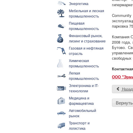
Энергетика
гипермарке
Мебельная и лесная
Community 
промышленность
эксплуатац
Пищевая
парковка 7
промышленность
Финансовый рынок,
Компания О
лизинг и страхование
2008 года,
Бутово. С
Газовая и нефтяная
управления
отрасль
свободных 
Химическая
промышленность
Контактна
Легкая
ООО "Эрми
промышленность
Электроника и IT-
Наза
технологии
Медицина и
Вернуть
фармацевтика
Автомобильный
рынок
Транспорт и
логистика