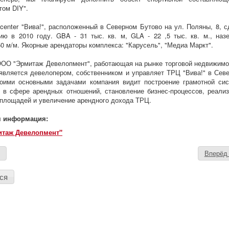
том DIY".
center "Вива!", расположенный в Северном Бутово на ул. Поляны, 8, с
ию в 2010 году. GBA - 31 тыс. кв. м, GLA - 22 ,5 тыс. кв. м., наз
50 м/м. Якорные арендаторы комплекса: "Карусель", "Медиа Маркт".
ОО "Эрмитаж Девелопмент", работающая на рынке торговой недвижимо
 является девелопером, собственником и управляет ТРЦ "Вива!" в Сев
воими основными задачами компания видит построение грамотной си
 в сфере арендных отношений, становление бизнес-процеcсов, реали
площадей и увеличение арендного дохода ТРЦ.
я информация:
таж Девелопмент"
д
Вперё
ся